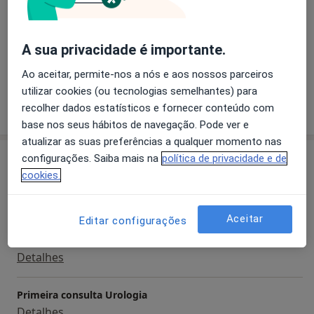
a11y_sr_more_diseases
+2
Pacientes que trato
A sua privacidade é importante.
Adultos
Ao aceitar, permite-nos a nós e aos nossos parceiros
utilizar cookies (ou tecnologias semelhantes) para
Mostrar mais detalhes
recolher dados estatísticos e fornecer conteúdo com
sobre a experiência
base nos seus hábitos de navegação. Pode ver e
atualizar as suas preferências a qualquer momento nas
Serviços e preços
configurações. Saiba mais na
política de privacidade e de
cookies.
Biópsias ecoguiadas da próstata
Detalhes
Aceitar
Editar configurações
Cistoscopia Com Biopsia De Bexiga
Detalhes
Primeira consulta Urologia
Detalhes