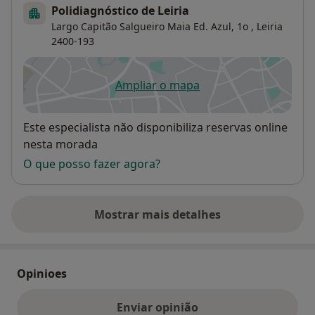
Polidiagnóstico de Leiria
Largo Capitão Salgueiro Maia Ed. Azul, 1o ,
Leiria
2400-193
Ampliar o mapa
abre num novo separador
Disponibilidade
Este especialista não disponibiliza reservas online
nesta morada
O que posso fazer agora?
Mostrar mais detalhes
sobre o endereço
Opinioes
Enviar opinião