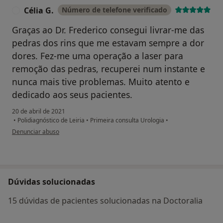
Célia G.
Número de telefone verificado
C
Graças ao Dr. Frederico consegui livrar-me das
pedras dos rins que me estavam sempre a dor
dores. Fez-me uma operação a laser para
remoção das pedras, recuperei num instante e
nunca mais tive problemas. Muito atento e
dedicado aos seus pacientes.
20 de abril de 2021
•
Polidiagnóstico de Leiria
•
Primeira consulta Urologia
•
na opinião do utilizador Célia G.
Denunciar abuso
Dúvidas solucionadas
15 dúvidas de pacientes solucionadas na Doctoralia