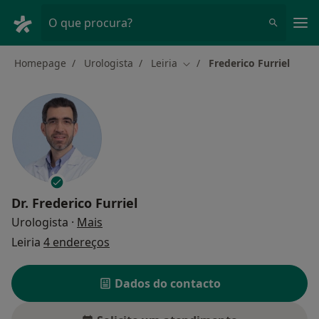
Men
O que procura?
Homepage
Urologista
Leiria
Frederico Furriel
Mudar de cidade
Dr.
Frederico Furriel
sobre as especializações
Urologista
·
Mais
Leiria
4 endereços
Dados do contacto