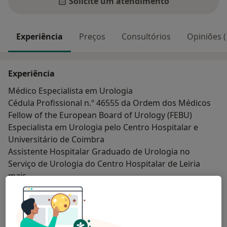
Solicite um atendimento
Experiência
Preços
Consultórios
Opiniões (
Experiência
Médico Especialista em Urologia
Cédula Profissional n.º 46555 da Ordem dos Médicos
Fellow of the European Board of Urology (FEBU)
Especialista em Urologia pelo Centro Hospitalar e
Universitário de Coimbra
Assistente Hospitalar Graduado de Urologia no
Serviço de Urologia do Centro Hospitalar de Leiria
Sobre mim
mais
Principais doenças tratadas
Neoplasias Da Bexiga Urinária
Litíase
Disfunção erétil
Urolitíase
Doenças Prostáticas