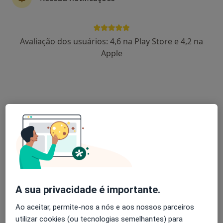
Avaliação dos usuários: 4,6 na Play Store e 4,2 na
Dr. Ricardo Godinho
Apple
Urologista
6 opiniões
R. Dom Manuel I n.º 8, Estádio Cidade de Coimbra, Coimbra
•
Mapa
Clínica de Montes Claros - CETRUC
Consulta online
Serviço gratuito
Esse especialista não oferece agendamento online para esse endereço.
Solicite um atendimento
A sua privacidade é importante.
Ao aceitar, permite-nos a nós e aos nossos parceiros
utilizar cookies (ou tecnologias semelhantes) para