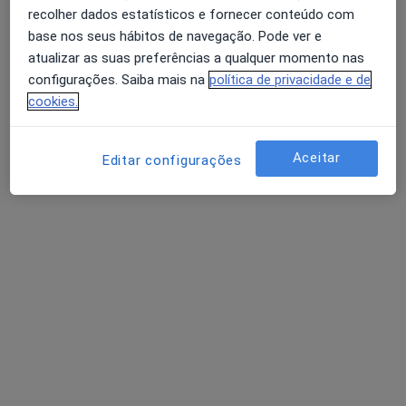
recolher dados estatísticos e fornecer conteúdo com
base nos seus hábitos de navegação. Pode ver e
atualizar as suas preferências a qualquer momento nas
Dr. Bruno Jorge Pereira
configurações. Saiba mais na
política de privacidade e de
Urologista
cookies.
2 opiniões
Aceitar
Editar configurações
Morada 1
Morada 2
Morada 3
Clínica Particular de Coimbra Rua D. Manuel I, Nº8, Coimbra
•
Mapa
Cetruc - Centro de Tratamento Urológico de Coimbra
Esse especialista não oferece agendamento online para esse endereço.
Solicite um atendimento