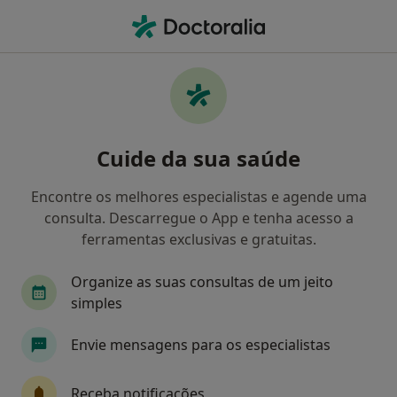
Men
Doenças Dos Genitais Masculinos • Coimbra, Coimbra
Filters
• 1
Mapa
Doenças Dos Genitais Masculinos, Coimbra
Cuide da sua saúde
Como classificamos os resultados
Encontre os melhores especialistas e agende uma
consulta. Descarregue o App e tenha acesso a
Qual é a especialização que procura?
ferramentas exclusivas e gratuitas.
Urologista
Organize as suas consultas de um jeito
simples
Envie mensagens para os especialistas
Receba notificações