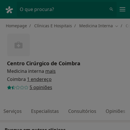
Men
O que procura?
Homepage
Clínicas E Hospitais
Medicina Interna
C
Mudar 
Centro Cirúrgico de Coimbra
Medicina interna
mais
Coimbra
1 endereço
5 opiniões
Serviços
Especialistas
Consultórios
Opiniões
Busque em outras clínicas