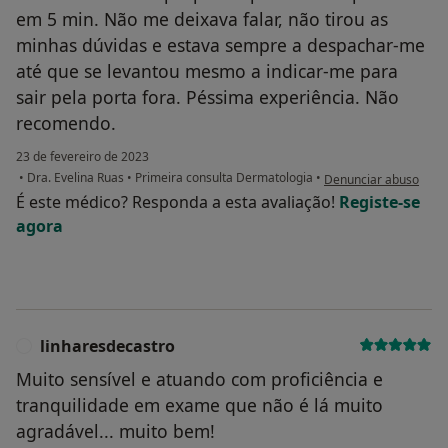
em 5 min. Não me deixava falar, não tirou as
minhas dúvidas e estava sempre a despachar-me
até que se levantou mesmo a indicar-me para
sair pela porta fora. Péssima experiência. Não
recomendo.
23 de fevereiro de 2023
na opinião do utilizado
•
Dra. Evelina Ruas
•
Primeira consulta Dermatologia
•
Denunciar abuso
É este médico? Responda a esta avaliação!
Registe-se
agora
linharesdecastro
L
Muito sensível e atuando com proficiência e
tranquilidade em exame que não é lá muito
agradável... muito bem!