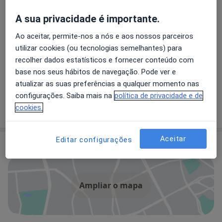
Especialistas
Verificar meu plano de sáude
A sua privacidade é importante.
Ao aceitar, permite-nos a nós e aos nossos parceiros
Internista
utilizar cookies (ou tecnologias semelhantes) para
recolher dados estatísticos e fornecer conteúdo com
base nos seus hábitos de navegação. Pode ver e
Dr. Armando Simões Pereira de Carvalho
atualizar as suas preferências a qualquer momento nas
Internista
configurações. Saiba mais na
política de privacidade e de
cookies.
Aceitar
Editar configurações
Consultório
Ampliar o mapa