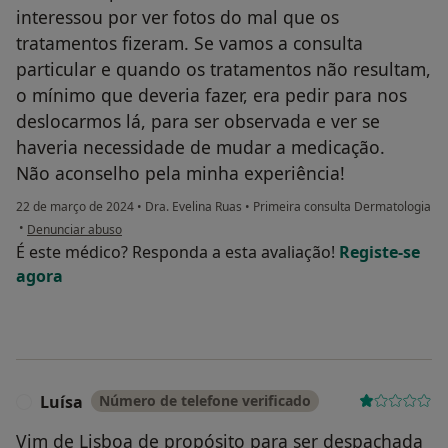
interessou por ver fotos do mal que os
tratamentos fizeram. Se vamos a consulta
particular e quando os tratamentos não resultam,
o mínimo que deveria fazer, era pedir para nos
deslocarmos lá, para ser observada e ver se
haveria necessidade de mudar a medicação.
Não aconselho pela minha experiência!
22 de março de 2024
•
Dra. Evelina Ruas
•
Primeira consulta Dermatologia
na opinião do utilizador Filomena
•
Denunciar abuso
É este médico? Responda a esta avaliação!
Registe-se
agora
Luísa
Número de telefone verificado
L
Vim de Lisboa de propósito para ser despachada