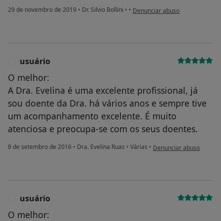
na opinião do utilizador linhare
29 de novembro de 2019
•
Dr. Silvio Bollini
•
•
Denunciar abuso
usuário
U
O melhor:
A Dra. Evelina é uma excelente profissional, já
sou doente da Dra. há vários anos e sempre tive
um acompanhamento excelente. É muito
atenciosa e preocupa-se com os seus doentes.
na opinião do utilizador 
8 de setembro de 2016
•
Dra. Evelina Ruas
•
Várias
•
Denunciar abuso
usuário
U
O melhor: