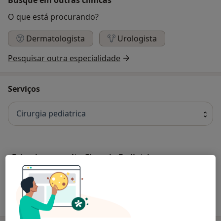
O que está procurando?
Dermatologista
Urologista
Pesquisar outra especialidade
Serviços
Cirurgia pediatrica
Primeira consulta Cirurgia Pediatrica
Como mostramos os preços?