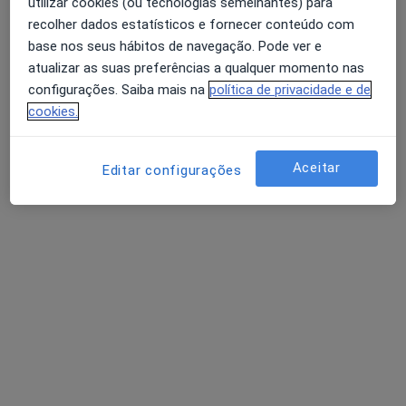
utilizar cookies (ou tecnologias semelhantes) para
recolher dados estatísticos e fornecer conteúdo com
Dra. Inês Santos
base nos seus hábitos de navegação. Pode ver e
Terapeuta da fala
atualizar as suas preferências a qualquer momento nas
1 opinião
configurações. Saiba mais na
política de privacidade e de
cookies.
Morada 1
Morada 2
Aceitar
Editar configurações
Rua Miguel Pais Nº51 Loja D, 2835-356 Barreiro, Barreiro
•
Mapa
Espaço Medico Pediatrico Do Barreiro
Esse especialista não oferece agendamento online para esse endereço.
Solicite um atendimento