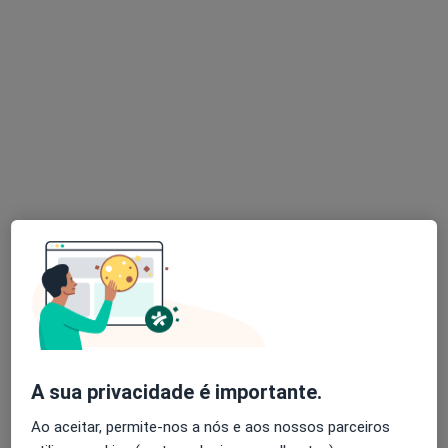
Dr. Giovani Paschoal
Psicólogo
Av. Duque de Ávila 28, Lisboa
•
Mapa
illuminare - Clinica de Psicologia Lisboa
Primeira consulta Psicologia
desde 85 €
Esse especialista não oferece agendamento online para esse endereço.
Solicite um atendimento
A sua privacidade é importante.
Ao aceitar, permite-nos a nós e aos nossos parceiros