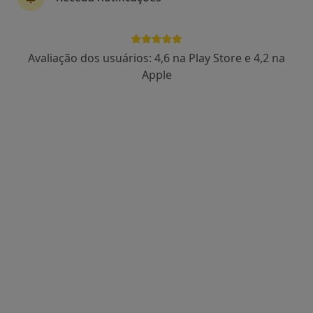
Patricia Correia
Avaliação dos usuários: 4,6 na Play Store e 4,2 na
Terapeuta da fala, Psicólogo
Apple
1 opinião
Avenida Maria Helena Vieira da Silva, 42 A, Lisboa
•
Mapa
SER - Desafiamos Potencial
Consulta online
desde 42 €
Esse especialista não oferece agendamento online para esse endereço.
Solicite um atendimento