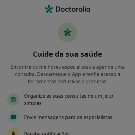
Men
Gagueira • Montijo, Setúbal
Filters
• 1
Mapa
Gagueira, Montijo
Cuide da sua saúde
Como classificamos os resultados
Encontre os melhores especialistas e agende uma
consulta. Descarregue o App e tenha acesso a
Qual é a especialização que procura?
ferramentas exclusivas e gratuitas.
Terapeuta da fala
Psicólogo
Neurologista
Organize as suas consultas de um jeito
simples
Envie mensagens para os especialistas
Receba notificações