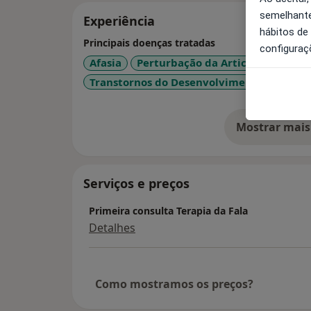
semelhante
Experiência
hábitos de
Principais doenças tratadas
configuraç
Afasia
Perturbação da Articulação Verb
Transtornos do Desenvolvimento da Lin
Mostrar mais
so
Serviços e preços
Primeira consulta Terapia da Fala
Detalhes
Como mostramos os preços?