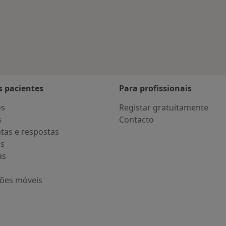
 Lavradio
s pacientes
Para profissionais
os
Registar gratuitamente
s
Contacto
tas e respostas
os
as
ções móveis