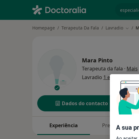
especiali
Homepage
Terapeuta Da Fala
Lavradio
M
Mudar
Mara Pinto
Terapeuta da fala
·
Mais
Lavradio
1 endereço
Dados do contacto
Experiência
Preços
A sua p
Ao aceitar,