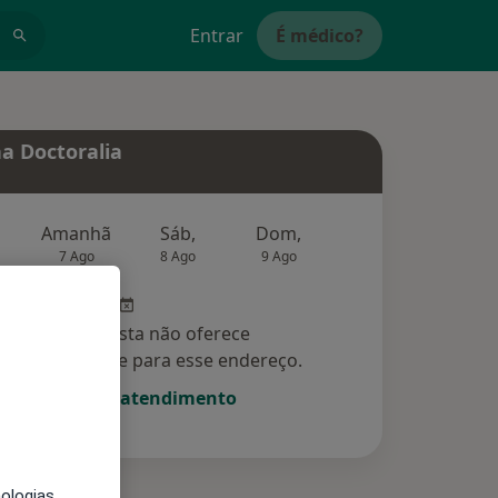
Entrar
É médico?
a Doctoralia
Amanhã
Sáb,
Dom,
Segunda-feira
Ter,
7 Ago
8 Ago
9 Ago
10 Ago
11 Ag
Esse especialista não oferece
amento online para esse endereço.
Solicite um atendimento
nologias