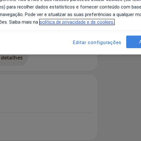
s) para recolher dados estatísticos e fornecer conteúdo com bas
 navegação. Pode ver e atualizar as suas preferências a qualquer 
ões. Saiba mais na
política de privacidade e de cookies.
al
Disartria
Disortografia
a11y_sr_more_diseases
guagem
+7
Editar configurações
 detalhes
bre a experiência