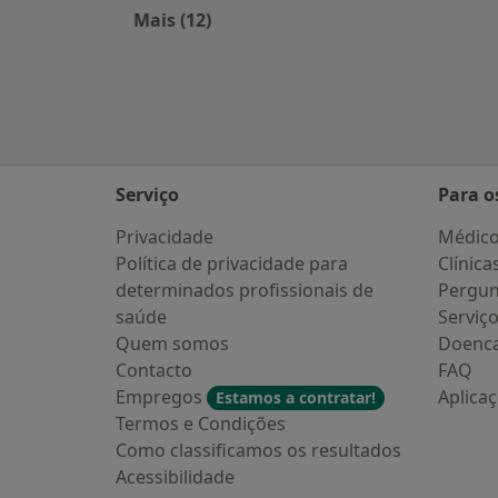
Mais (12)
Mais na categoria: Cidades próximas
Serviço
Para o
Privacidade
Médic
Política de privacidade para
Clínica
determinados profissionais de
Pergun
saúde
Serviç
Quem somos
Doenc
Contacto
FAQ
Empregos
Aplica
Estamos a contratar!
Termos e Condições
Como classificamos os resultados
Acessibilidade