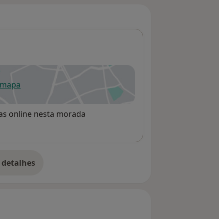
 mapa
re num novo separador
rvas online nesta morada
 detalhes
bre o endereço