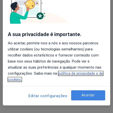
Especialistas - fratura do crânio com
afundamento
Avaliação dos usuários: 4,6 na Play Store e 4,2 na
Apple
Diogo Santos
A sua privacidade é importante.
Osteopata
Ao aceitar, permite-nos a nós e aos nossos parceiros
Lisboa
utilizar cookies (ou tecnologias semelhantes) para
recolher dados estatísticos e fornecer conteúdo com
André Faria Couto
base nos seus hábitos de navegação. Pode ver e
atualizar as suas preferências a qualquer momento nas
Traumatologista, Médico do desporto, Médico do trabalho
configurações. Saiba mais na
política de privacidade e de
Porto
cookies.
A Alberto Lemos
Aceitar
Editar configurações
Traumatologista
Porto