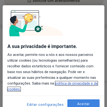
Solicite um atendimento
Experiência
Preços
Consultórios
Opiniões
Experiência
Principais doenças tratadas
A sua privacidade é importante.
Esporão Do Calcâneo
Onicomicose
Pé Diabético
Ao aceitar, permite-nos a nós e aos nossos parceiros
a11y_sr_more_diseas
Unhas Encravadas
Pé Chato
+4
utilizar cookies (ou tecnologias semelhantes) para
recolher dados estatísticos e fornecer conteúdo com
Mostrar mais detalhes
base nos seus hábitos de navegação. Pode ver e
sobre a experiência
atualizar as suas preferências a qualquer momento nas
configurações. Saiba mais na
política de privacidade e de
Serviços e preços
cookies.
Consulta online
Detalhes
Aceitar
Editar configurações