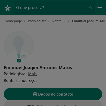
Men
O que procura?
Homepage
Podologista
Ronfe
Emanuel Joaqim Ant
Mudar de cidade
Emanuel Joaqim Antunes Matos
sobre as especializações
Podologista
·
Mais
Ronfe
2 endereços
Dados do contacto