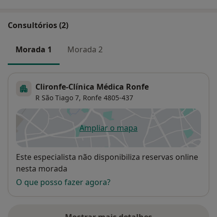
Consultórios (2)
Morada 1
Morada 2
Clironfe-Clínica Médica Ronfe
R São Tiago 7,
Ronfe
4805-437
Ampliar o mapa
abre num novo separador
Disponibilidade
Este especialista não disponibiliza reservas online
nesta morada
O que posso fazer agora?
Mostrar mais detalhes