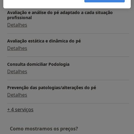
Avaliação e análise do pé adaptado a cada situação
profissional
Detalhes
Avaliação estática e dinâmica do pé
Detalhes
Consulta domiciliar Podologia
Detalhes
Prevenção das patologias/alterações do pé
Detalhes
+ 4 serviços
Como mostramos os preços?