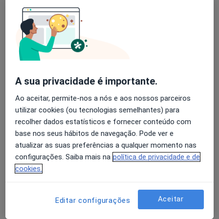
A Bianchi Aguiar
Avaliação dos usuários: 4,6 na Play Store e 4,2 na
Pediatra
Apple
Porto
A sua privacidade é importante.
A José Ribeiro Domingues
Ao aceitar, permite-nos a nós e aos nossos parceiros
Pediatra
utilizar cookies (ou tecnologias semelhantes) para
Porto
recolher dados estatísticos e fornecer conteúdo com
base nos seus hábitos de navegação. Pode ver e
atualizar as suas preferências a qualquer momento nas
Adriana C Azevedo Teixeira
configurações. Saiba mais na
política de privacidade e de
Urologista
cookies.
Coimbra
Aceitar
Editar configurações
Adriano Fernandes Pimenta