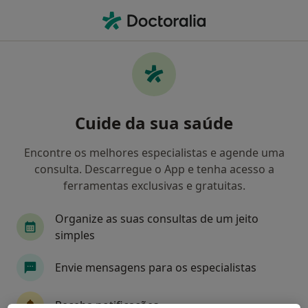
Men
O que procura?
Homepage
Doenças
Enurese Diurna
Enurese diurna - Informação,
Cuide da sua saúde
especialistas, perguntas
frequentes
Encontre os melhores especialistas e agende uma
consulta. Descarregue o App e tenha acesso a
ferramentas exclusivas e gratuitas.
Organize as suas consultas de um jeito
Informação
simples
Envie mensagens para os especialistas
Especialistas - enurese diurna
Receba notificações