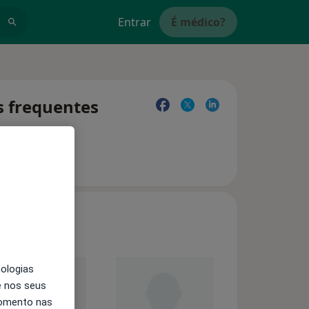
Entrar
É médico?
s frequentes
nologias
e nos seus
momento nas