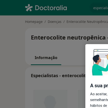
especiali
Homepage
Doenças
Enterocolite Neutropênic
Enterocolite neutropênica 
Informação
Especialistas - enterocolite neutro
A sua p
Ao aceitar,
semelhante
hábitos de