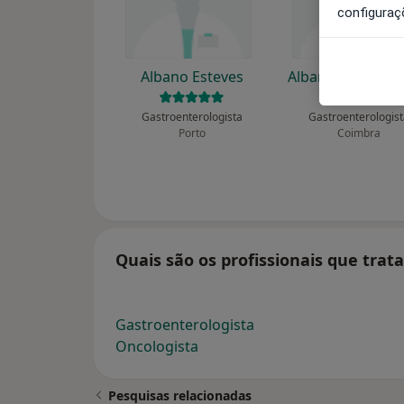
configuraç
Albano Esteves
Albano Martins 
Gastroenterologista
Gastroenterologis
Porto
Coimbra
Quais são os profissionais que tra
Gastroenterologista
Oncologista
Pesquisas relacionadas