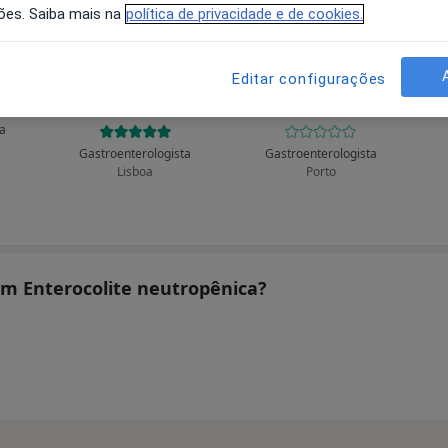
ões. Saiba mais na
política de privacidade e de cookies.
Editar configurações
Rosa
Alberto Filipe Paes
Álvaro Almeida
An
Costa Curto
Guimarães
ta
Gastroenterologista
Gastroenterologista
Lisboa
Porto
tam Enterocolite neutropênica?