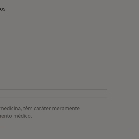
dos
s médicos mais procurados
a medicina, têm caráter meramente
mento médico.