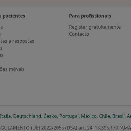
s pacientes
Para profissionais
os
Registar gratuitamente
s
Contacto
tas e respostas
os
as
ções móveis
eparador
 novo separador
bre num novo separador
abre num novo separador
abre num novo separador
abre num novo separador
abre num novo separa
abre num novo
abre num
ab
Italia
,
Deutschland
,
Česko
,
Portugal
,
México
,
Chile
,
Brasil
,
A
GULAMENTO (UE) 2022/2065 (DSA) art. 24: 15.395.179 “AM