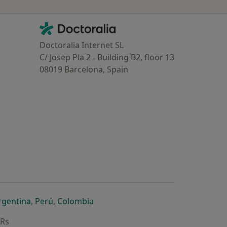
Contacto
Doctoralia - Homepage
Doctoralia Internet SL
C/ Josep Pla 2 - Building B2, floor 13
08019 Barcelona, Spain
dor
 separador
 novo separador
re num novo separador
abre num novo separador
abre num novo separador
abre num novo separador
rgentina
,
Perú
,
Colombia
ARs