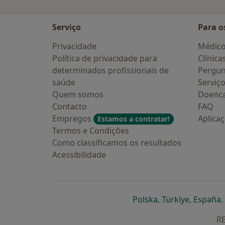
Serviço
Para o
Privacidade
Médic
Política de privacidade para
Clínica
determinados profissionais de
Pergun
saúde
Serviç
Quem somos
Doenc
Contacto
FAQ
Empregos
Aplica
Estamos a contratar!
Termos e Condições
Como classificamos os resultados
Acessibilidade
abre num novo s
abre num
a
Polska
,
Türkiye
,
España
,
RE