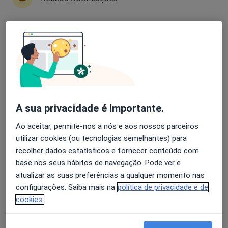
Hospital Cuf Infante Santo
Avaliação dos usuários: 4,6 na Play Store e 4,2 na
·
Mais
Alergologista, Anestesiologista, Cardiologista
Apple
484 opiniões
Av. Infante Santo, 34, Lisboa
•
Mapa
Hospital Cuf Infante Santo
A sua privacidade é importante.
Consulta online
Preço não disponível
Mostrar mais serviços
Ao aceitar, permite-nos a nós e aos nossos parceiros
utilizar cookies (ou tecnologias semelhantes) para
Nenhum profissional neste centro médico tem consultas disponíveis
recolher dados estatísticos e fornecer conteúdo com
Mostrar perfil
base nos seus hábitos de navegação. Pode ver e
atualizar as suas preferências a qualquer momento nas
configurações. Saiba mais na
política de privacidade e de
cookies.