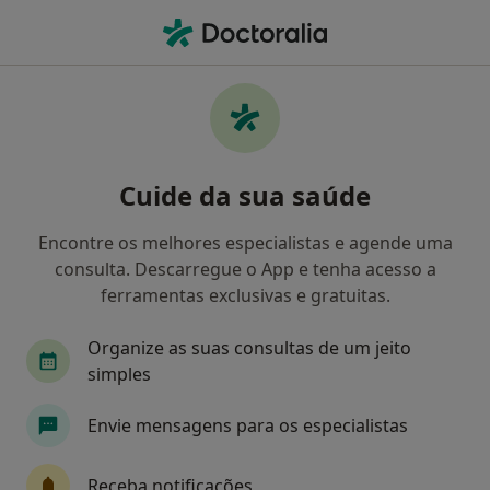
Men
Edema Vocal • Lisboa, Lisboa
Filters
• 1
Mapa
Edema Vocal , Lisboa
Cuide da sua saúde
Como classificamos os resultados
Encontre os melhores especialistas e agende uma
consulta. Descarregue o App e tenha acesso a
Qual é a especialização que procura?
ferramentas exclusivas e gratuitas.
Cirurgião vascular
Alergologista
Anestesi
Organize as suas consultas de um jeito
simples
Envie mensagens para os especialistas
Receba notificações