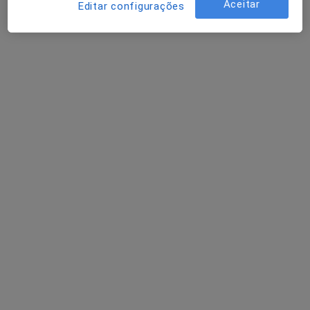
Aceitar
Editar configurações
Dr. José Frederico Aragão de Morais
Cirurgião vascular
4 opiniões
Morada 1
Morada 2
Morada 3
Av. Infante Santo, 34, Lisboa
•
Mapa
Hospital Cuf Infante Santo
Esse especialista não oferece agendamento online para esse endereço.
Solicite um atendimento