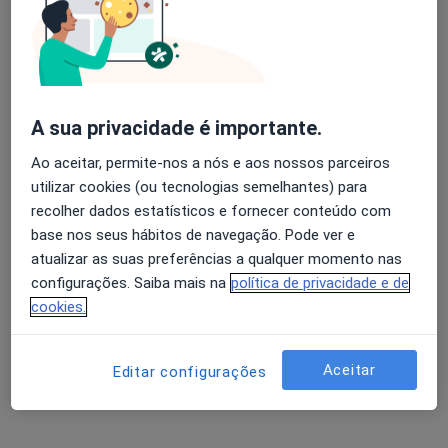
Alberto Costa Lobo
Avaliação dos usuários: 4,6 na Play Store e 4,2 na
Apple
Cirurgião geral, Cirurgião vascular
A sua privacidade é importante.
Paços de Ferreira
Ao aceitar, permite-nos a nós e aos nossos parceiros
utilizar cookies (ou tecnologias semelhantes) para
Alberto Costa Lobo
recolher dados estatísticos e fornecer conteúdo com
base nos seus hábitos de navegação. Pode ver e
Cirurgião geral, Cirurgião vascular
Porto
atualizar as suas preferências a qualquer momento nas
configurações. Saiba mais na
política de privacidade e de
cookies.
Alberto V Pereira Queirós
Cirurgião vascular
Aceitar
Editar configurações
Coimbra