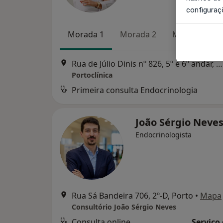
configuraç
Morada 1
Morada 2
Morada 3
Rua de Júlio Dinis nº 826, 5º e 6º andar, Porto
Portoclínica
Primeira consulta Endocrinologia
João Sérgio Neve
Endocrinologista
Rua Sá Bandeira 706, 2º-D, Porto
•
Mapa
Consultório João Sérgio Neves
Consulta online
Serviço