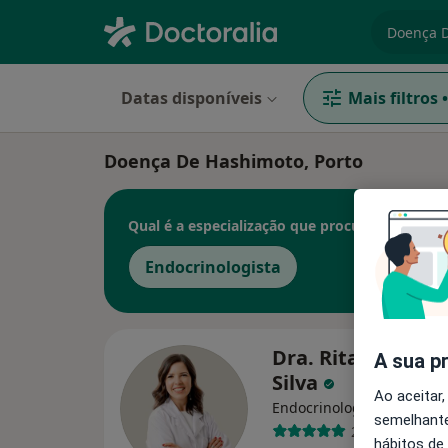
especiali
Datas disponíveis
Mais filtros
•
Doença De Hashimoto, Porto
Qual é a especialização que procura?
Endocrinologista
Dra. Rita Bettenc
A sua p
Silva
Ao aceitar,
Endocrinologista
semelhante
2 opiniões
hábitos de