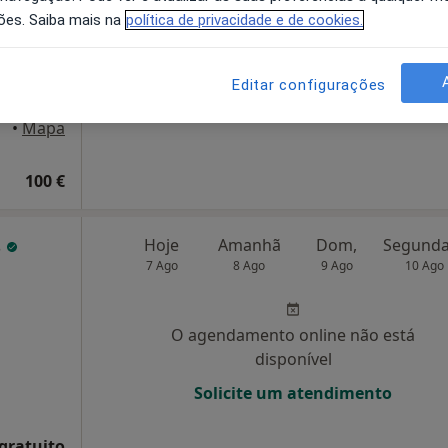
ões. Saiba mais na
política de privacidade e de cookies.
disponível
Solicite um atendimento
Editar configurações
•
Mapa
100 €
s
Hoje
Amanhã
Dom,
7 Ago
8 Ago
9 Ago
10 Ago
O agendamento online não está
disponível
Solicite um atendimento
 gratuito