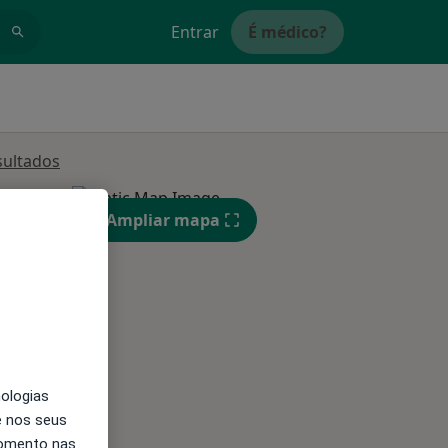
Entrar
É médico?
sultados
Ampliar mapa
Segunda-feira
Ter,
Qua
Qui,
11 Ago
12 Ago
13 Ago
nologias
e nos seus
momento nas