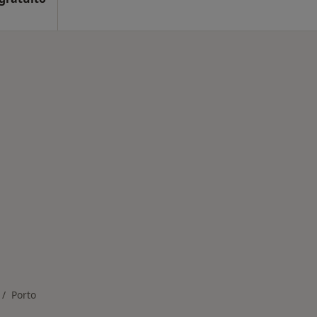
nadas em Porto
Porto
dar de cidade