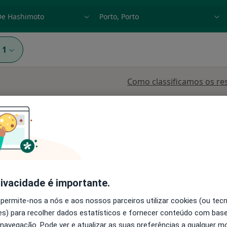
dade, doença ou nome
p. ex. Lisboa
1
Como classificamos os re
ourt
Hoje
Amanhã
Dom,
rivacidade é importante.
7 Ago
8 Ago
9 Ago
10 Ago
 permite-nos a nós e aos nossos parceiros utilizar cookies (ou tec
s) para recolher dados estatísticos e fornecer conteúdo com bas
 navegação. Pode ver e atualizar as suas preferências a qualquer 
O agendamento online não está