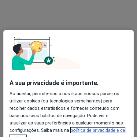
Dr. Miguel Antunes
Nutricionista
38 opiniões
Morada 1
Morada 2
Rua Josefa de Óbidos , nº 3 B, Amadora
•
Mapa
Catarina Namora - Centro de Osteopatia
A sua privacidade é importante.
Esse especialista não oferece agendamento online para esse endereço.
Ao aceitar, permite-nos a nós e aos nossos parceiros
utilizar cookies (ou tecnologias semelhantes) para
Solicite um atendimento
recolher dados estatísticos e fornecer conteúdo com
base nos seus hábitos de navegação. Pode ver e
atualizar as suas preferências a qualquer momento nas
configurações. Saiba mais na
política de privacidade e de