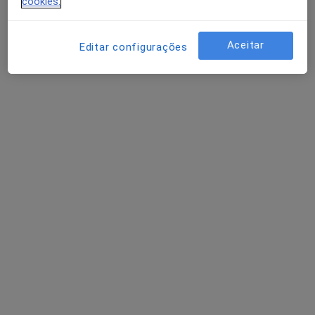
cookies.
Aceitar
Editar configurações
Sancha Vasques Ferreira
Nutricionista
Morada 1
Morada 2
Rua Manuel Marques Edíficio Bordéus, 12-E/F - Parque Europa,
•
Mapa
Oroface Clínica
Esse especialista não oferece agendamento online para esse endereço.
Solicite um atendimento