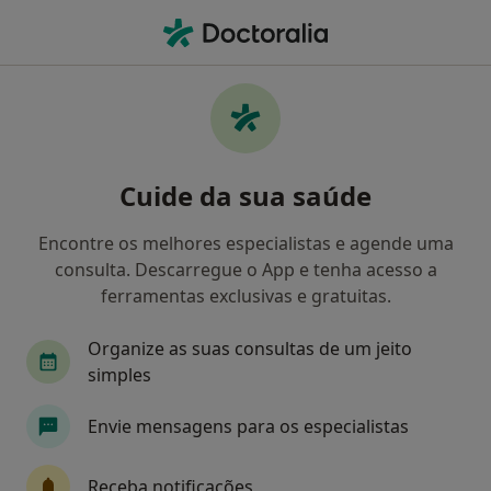
Men
Doença Celíaca • Carnaxide, Lisboa
Filters
• 1
Mapa
Doença Celíaca, Carnaxide
Cuide da sua saúde
Como classificamos os resultados
Encontre os melhores especialistas e agende uma
consulta. Descarregue o App e tenha acesso a
Qual é a especialização que procura?
ferramentas exclusivas e gratuitas.
Nutricionista
Psicólogo
Dentista
Ost
Organize as suas consultas de um jeito
simples
Envie mensagens para os especialistas
Receba notificações