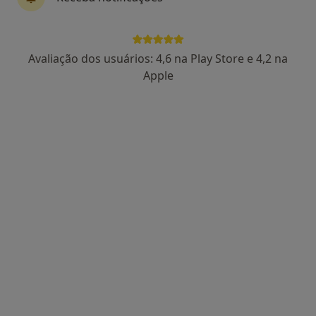
Dra. Magda Serras
Avaliação dos usuários: 4,6 na Play Store e 4,2 na
Nutricionista
Apple
Morada 1
Morada 2
Rua Correira Teles, nº41, Lisboa
•
Mapa
CLIMI – Clínica Médica Integrada Almeida Nunes
Esse especialista não oferece agendamento online para esse endereço.
Solicite um atendimento