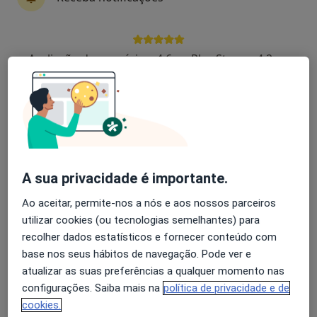
Dr. João Abreu Lima
Avaliação dos usuários: 4,6 na Play Store e 4,2 na
Neurocirurgião
Apple
1 opinião
Rua do Souto nº 32, 1º andar, Ponte de Lima
•
Mapa
Clialima
Esse especialista não oferece agendamento online para esse endereço.
A sua privacidade é importante.
Solicite um atendimento
Ao aceitar, permite-nos a nós e aos nossos parceiros
utilizar cookies (ou tecnologias semelhantes) para
recolher dados estatísticos e fornecer conteúdo com
base nos seus hábitos de navegação. Pode ver e
atualizar as suas preferências a qualquer momento nas
configurações. Saiba mais na
política de privacidade e de
cookies.