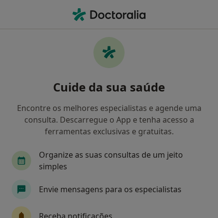
Men
Derrame Subdural • Vila Verde, Braga
Filters
• 1
Mapa
Derrame Subdural, Vila Verde
Cuide da sua saúde
Como classificamos os resultados
Encontre os melhores especialistas e agende uma
consulta. Descarregue o App e tenha acesso a
Qual é a especialização que procura?
ferramentas exclusivas e gratuitas.
Neurocirurgião
Nutricionista
Oftalmolog
Organize as suas consultas de um jeito
simples
Envie mensagens para os especialistas
Receba notificações