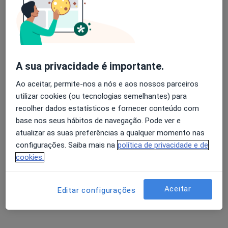
Álvaro Pimenta Castro
Avaliação dos usuários: 4,6 na Play Store e 4,2 na
Pneumologista
Apple
Viana do Castelo
A sua privacidade é importante.
Ao aceitar, permite-nos a nós e aos nossos parceiros
A Bianchi Aguiar
utilizar cookies (ou tecnologias semelhantes) para
recolher dados estatísticos e fornecer conteúdo com
Pediatra
Porto
base nos seus hábitos de navegação. Pode ver e
atualizar as suas preferências a qualquer momento nas
configurações. Saiba mais na
política de privacidade e de
A José Ribeiro Domingues
cookies.
Pediatra
Porto
Aceitar
Editar configurações
Abel Afonso