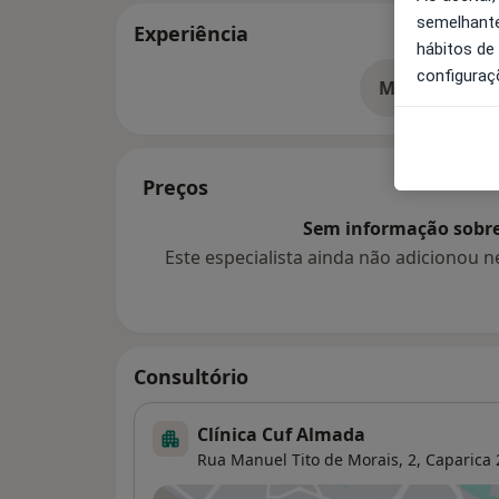
semelhante
Experiência
hábitos de
configuraç
Mostrar mais
so
Preços
Sem informação sobre 
Este especialista ainda não adicionou
Consultório
Clínica Cuf Almada
Rua Manuel Tito de Morais, 2,
Caparica