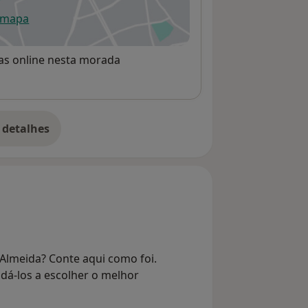
 mapa
re num novo separador
rvas online nesta morada
 detalhes
bre o endereço
Almeida? Conte aqui como foi.
dá-los a escolher o melhor