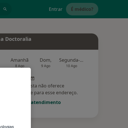
Entrar
É médico?
a Doctoralia
Amanhã
Dom,
Segunda-feira
Ter,
Qu
8 Ago
9 Ago
10 Ago
11 Ago
12 Ag
Esse especialista não oferece
amento online para esse endereço.
Solicite um atendimento
nologias