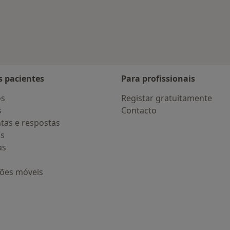
 Caparica
s pacientes
Para profissionais
os
Registar gratuitamente
s
Contacto
tas e respostas
os
as
ções móveis