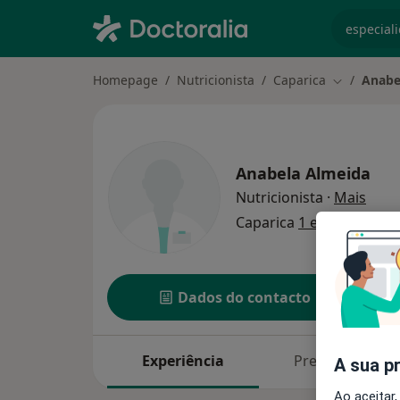
especiali
Homepage
Nutricionista
Caparica
Anabe
Mudar de c
Anabela Almeida
sobre
Nutricionista
·
Mais
Caparica
1 endereço
Dados do contacto
Experiência
Preços
A sua p
Ao aceitar,