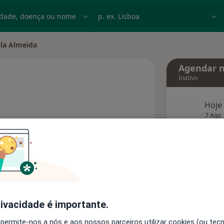
dade, doença ou nome
p. ex. Lisboa
la Almeida
idade
Agendar n
Inativo
Hoje
 as especializações
7 Ago
agend
Solicite um atendimento
Consultórios
Opiniões
rivacidade é importante.
 permite-nos a nós e aos nossos parceiros utilizar cookies (ou tec