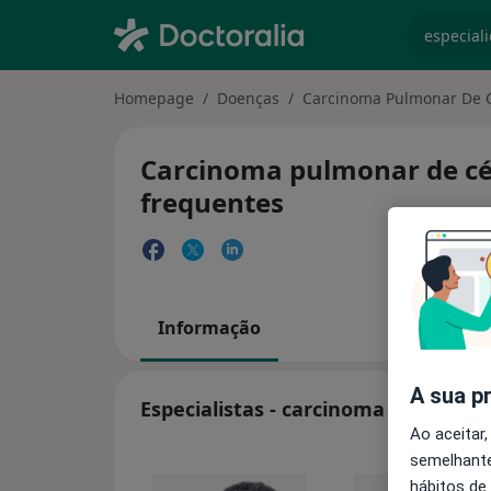
especiali
Homepage
Doenças
Carcinoma Pulmonar De 
Carcinoma pulmonar de cél
frequentes
Informação
A sua p
Especialistas - carcinoma pulmonar
Ao aceitar,
semelhante
hábitos de