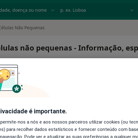
dade, doença ou nome
p. ex. Lisboa
Células Não Pequenas
ulas não pequenas - Informação, espe
rivacidade é importante.
 de células não pequenas
 permite-nos a nós e aos nossos parceiros utilizar cookies (ou tec
s) para recolher dados estatísticos e fornecer conteúdo com bas
 navegação. Pode ver e atualizar as suas preferências a qualquer 