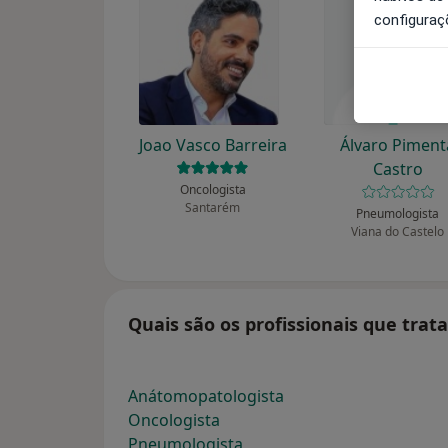
configuraç
Joao Vasco Barreira
Álvaro Piment
Castro
Oncologista
Santarém
Pneumologista
Viana do Castelo
Quais são os profissionais que tr
Anátomopatologista
Oncologista
Pneumologista