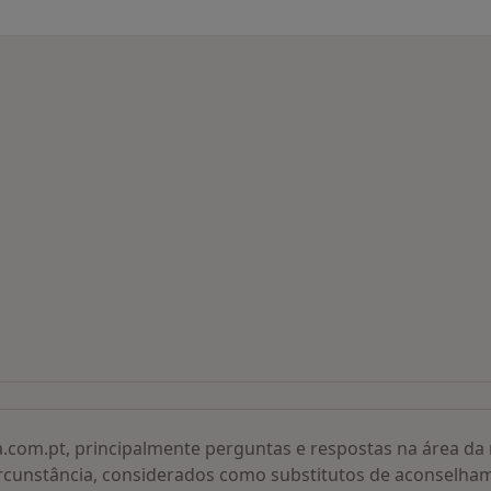
 procurados
a.com.pt, principalmente perguntas e respostas na área d
rcunstância, considerados como substitutos de aconselha