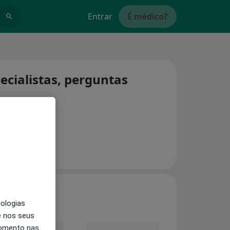
Entrar
É médico?
cialistas, perguntas
nologias
e nos seus
momento nas