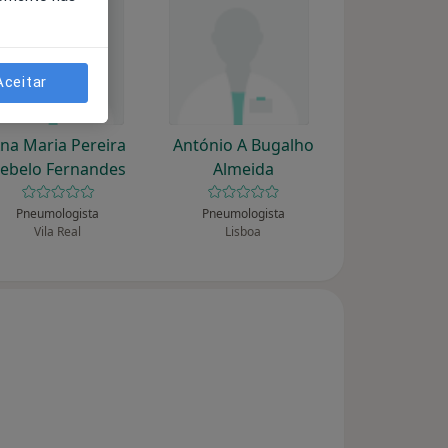
Aceitar
na Maria Pereira
António A Bugalho
ebelo Fernandes
Almeida
Pneumologista
Pneumologista
Vila Real
Lisboa