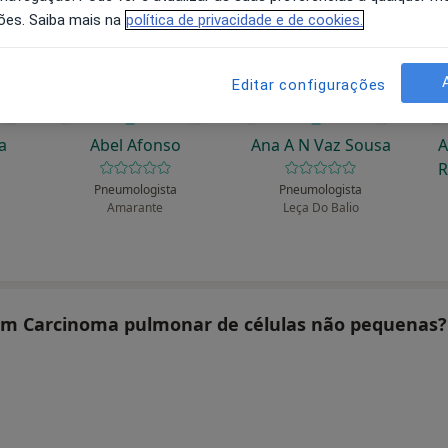
ões. Saiba mais na
política de privacidade e de cookies.
Editar configurações
a
Abel Afonso
Ana A N Vaz Sousa
A
R
Pneumologista
Pneumologista
Amarante
Leça Do Balio
atam Carcinoma pulmonar de células não pequenas?