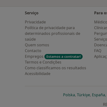
Serviço
Para o
Privacidade
Médic
Política de privacidade para
Clínica
determinados profissionais de
Pergun
saúde
Serviç
Quem somos
Doenc
Contacto
FAQ
Empregos
Aplica
Estamos a contratar!
Termos e Condições
Como classificamos os resultados
Acessibilidade
abre num novo s
abre num
a
Polska
,
Türkiye
,
España
,
RE