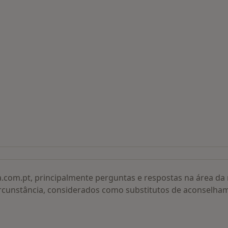
 procurados
a.com.pt, principalmente perguntas e respostas na área d
rcunstância, considerados como substitutos de aconselha