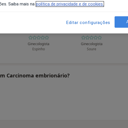
ões. Saiba mais na
política de privacidade e de cookies.
Editar configurações
io
Alberto Custódio
Alberto J A Tomás
Al
Oliveira da Silva
Almeida
Ginecologista
Ginecologista
Espinho
Soure
tam Carcinoma embrionário?