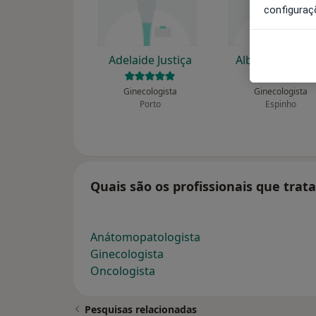
configuraç
Adelaide Justiça
Alberto Custód
Ginecologista
Ginecologista
Porto
Espinho
Quais são os profissionais que tra
Anátomopatologista
Ginecologista
Oncologista
Pesquisas relacionadas