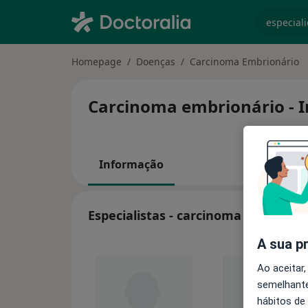
especiali
Homepage
Doenças
Carcinoma Embrionário
Carcinoma embrionário - I
Informação
Especialistas - carcinoma embrioná
A sua p
Ao aceitar,
semelhante
hábitos de