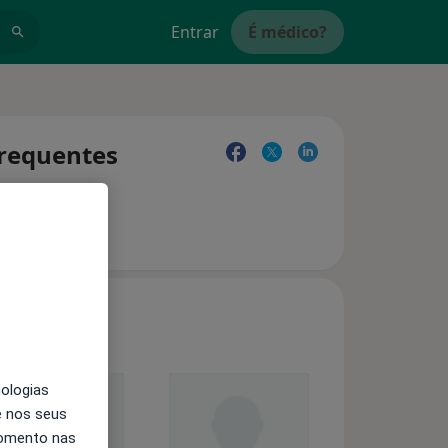
Entrar
É médico?
frequentes
nologias
e nos seus
momento nas