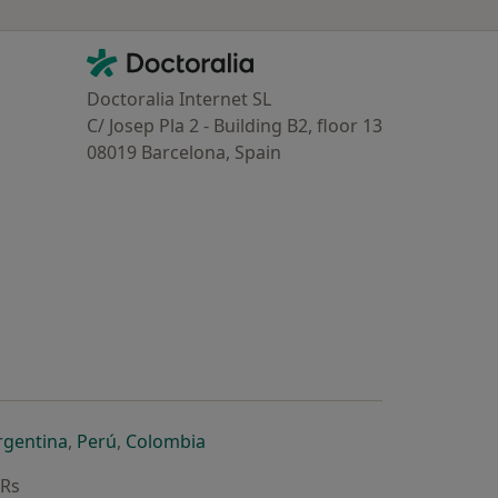
Contacto
Doctoralia - Homepage
Doctoralia Internet SL
C/ Josep Pla 2 - Building B2, floor 13
08019 Barcelona, Spain
dor
 separador
 novo separador
re num novo separador
abre num novo separador
abre num novo separador
abre num novo separador
rgentina
,
Perú
,
Colombia
ARs