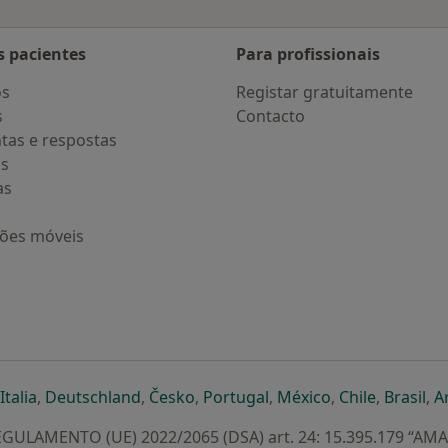
s pacientes
Para profissionais
os
Registar gratuitamente
s
Contacto
tas e respostas
os
as
ções móveis
eparador
 novo separador
bre num novo separador
abre num novo separador
abre num novo separador
abre num novo separador
abre num novo separa
abre num novo
abre num
ab
Italia
,
Deutschland
,
Česko
,
Portugal
,
México
,
Chile
,
Brasil
,
A
GULAMENTO (UE) 2022/2065 (DSA) art. 24: 15.395.179 “AM