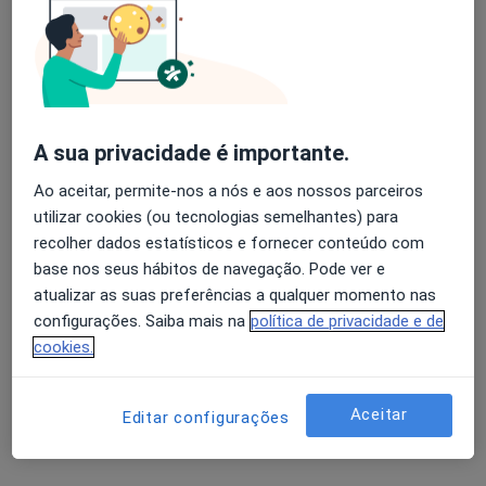
Especialistas - carcinoma de células em anel
de sinete
Avaliação dos usuários: 4,6 na Play Store e 4,2 na
Apple
Albano Esteves
A sua privacidade é importante.
Gastroenterologista
Ao aceitar, permite-nos a nós e aos nossos parceiros
Porto
utilizar cookies (ou tecnologias semelhantes) para
recolher dados estatísticos e fornecer conteúdo com
Albano Martins Rosa
base nos seus hábitos de navegação. Pode ver e
atualizar as suas preferências a qualquer momento nas
Gastroenterologista
configurações. Saiba mais na
política de privacidade e de
Coimbra
cookies.
Alberto Filipe Paes Costa Curto
Aceitar
Editar configurações
Gastroenterologista
Lisboa