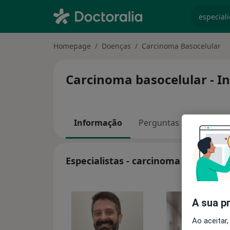
especiali
Homepage
Doenças
Carcinoma Basocelular
Carcinoma basocelular - I
Informação
Perguntas & Respostas
Especialistas - carcinoma basocelul
A sua p
Ao aceitar,