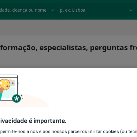
dade, doença ou nome
p. ex. Lisboa
nformação, especialistas, perguntas f
ar
rivacidade é importante.
 permite-nos a nós e aos nossos parceiros utilizar cookies (ou tec