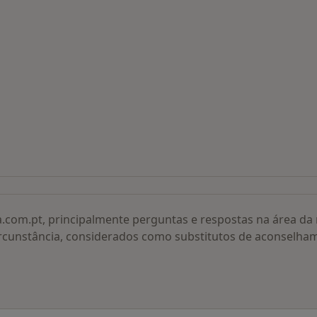
 procurados
a.com.pt, principalmente perguntas e respostas na área d
rcunstância, considerados como substitutos de aconselha