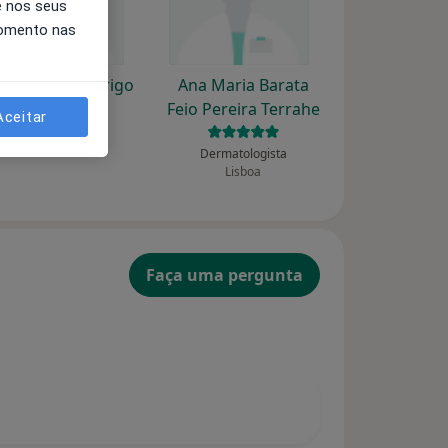
e nos seus
momento nas
a Guerra Rodrigo
Ana Maria Barata
Feio Pereira Terrahe
Aceitar
Dermatologista
Cascais
Dermatologista
Lisboa
Faça uma pergunta