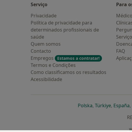
Serviço
Para o
Privacidade
Médic
Política de privacidade para
Clínica
determinados profissionais de
Pergun
saúde
Serviç
Quem somos
Doenc
Contacto
FAQ
Empregos
Aplica
Estamos a contratar!
Termos e Condições
Como classificamos os resultados
Acessibilidade
abre num novo s
abre num
a
Polska
,
Türkiye
,
España
,
RE
w