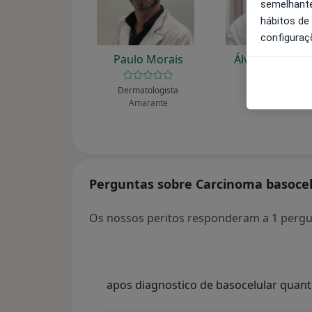
semelhante
hábitos de
configuraç
Paulo Morais
Álvaro Macha
Dermatologista
Dermatologista
Amarante
Caldelas Gmr
Perguntas sobre Carcinoma basocel
Os nossos peritos responderam a 1 pergu
apos diagnostico de basocelular quant