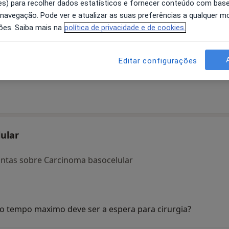
s) para recolher dados estatísticos e fornecer conteúdo com bas
 navegação. Pode ver e atualizar as suas preferências a qualquer 
ões. Saiba mais na
política de privacidade e de cookies.
do
Joao Vasco Barreira
Alexandra Osório
An
Editar configurações
Oncologista
Dermatologista
Santarém
Lisboa
ular
ntas sobre Carcinoma basocelular
o tempo maximo deve ser a espera para cirurgia?