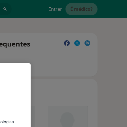
Entrar
É médico?
requentes
nologias