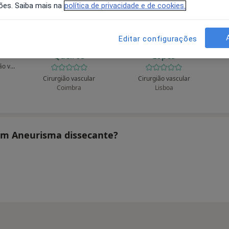
ões. Saiba mais na
política de privacidade e de cookies.
Editar configurações
obo
Alberto V Pereira
Angélica D Ferreira
An
Queirós
Lopes
Cirurgião geral, Cirurgião vascular
Cirurgião vascular
Cirurgião vascular
Coimbra
Lisboa
tam Aneurisma dissecante?