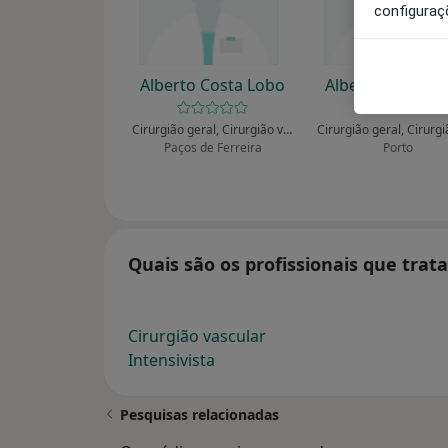
configuraç
Alberto Costa Lobo
Alberto Costa L
Cirurgião geral, Cirurgião vascular
Paços de Ferreira
Porto
Quais são os profissionais que tra
Cirurgião vascular
Intensivista
Pesquisas relacionadas