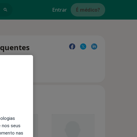
Entrar
É médico?
equentes
nologias
e nos seus
momento nas