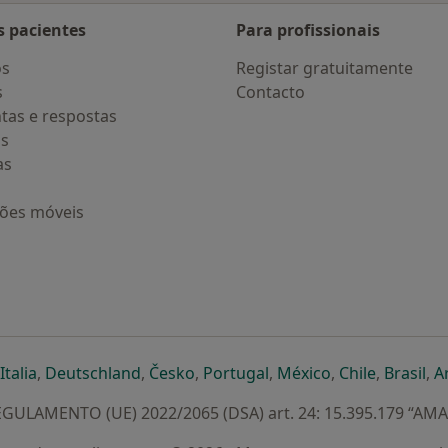
s pacientes
Para profissionais
os
Registar gratuitamente
s
Contacto
tas e respostas
os
as
ções móveis
eparador
 novo separador
bre num novo separador
abre num novo separador
abre num novo separador
abre num novo separador
abre num novo separa
abre num novo
abre num
ab
Italia
,
Deutschland
,
Česko
,
Portugal
,
México
,
Chile
,
Brasil
,
A
GULAMENTO (UE) 2022/2065 (DSA) art. 24: 15.395.179 “AM