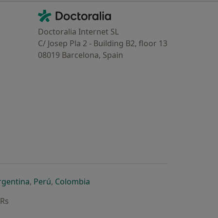
Contacto
Doctoralia - Homepage
Doctoralia Internet SL
C/ Josep Pla 2 - Building B2, floor 13
08019 Barcelona, Spain
dor
 separador
 novo separador
re num novo separador
abre num novo separador
abre num novo separador
abre num novo separador
rgentina
,
Perú
,
Colombia
ARs