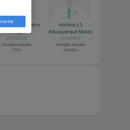
Aceitar
tónio F O B Ribeiro
António J S
Braga
Albuquerque Matos
Cirurgião vascular
Cirurgião vascular
Porto
Coimbra