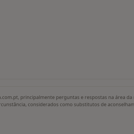
 procurados
a.com.pt, principalmente perguntas e respostas na área d
rcunstância, considerados como substitutos de aconselha