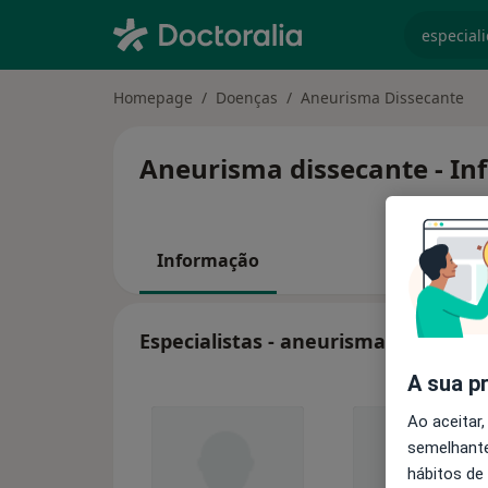
especiali
Homepage
Doenças
Aneurisma Dissecante
Aneurisma dissecante - In
Informação
Especialistas - aneurisma dissecant
A sua p
Ao aceitar,
semelhante
hábitos de