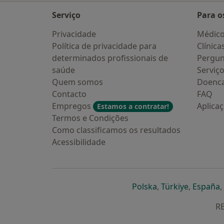
Serviço
Para o
Privacidade
Médic
Política de privacidade para
Clínica
determinados profissionais de
Pergun
saúde
Serviç
Quem somos
Doenc
Contacto
FAQ
Empregos
Aplica
Estamos a contratar!
Termos e Condições
Como classificamos os resultados
Acessibilidade
abre num novo s
abre num
a
Polska
,
Türkiye
,
España
,
RE