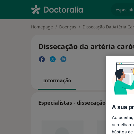
especiali
Homepage
Doenças
Dissecação Da Artéria Car
Dissecação da artéria caró
Informação
Especialistas - dissecação da artéri
A sua p
Ao aceitar,
semelhante
hábitos de