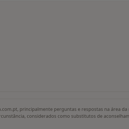
 procurados
a.com.pt, principalmente perguntas e respostas na área d
rcunstância, considerados como substitutos de aconselha