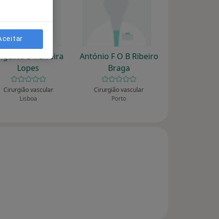
Aceitar
ngélica D Ferreira
António F O B Ribeiro
Lopes
Braga
Cirurgião vascular
Cirurgião vascular
Lisboa
Porto