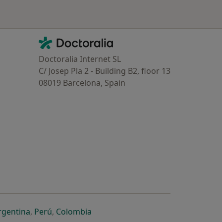
Contacto
Doctoralia - Homepage
Doctoralia Internet SL
C/ Josep Pla 2 - Building B2, floor 13
08019 Barcelona, Spain
dor
 separador
 novo separador
re num novo separador
abre num novo separador
abre num novo separador
abre num novo separador
rgentina
,
Perú
,
Colombia