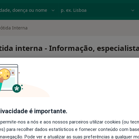
dade, doença ou nome
p. ex. Lisboa
ótida Interna
tida interna - Informação, especialis
a carótida interna
rivacidade é importante.
 permite-nos a nós e aos nossos parceiros utilizar cookies (ou tec
s) para recolher dados estatísticos e fornecer conteúdo com bas
 navegação. Pode ver e atualizar as suas preferências a qualquer 