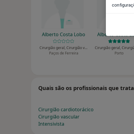
configuraç
Alberto Costa Lobo
Alberto Costa L
Cirurgião geral, Cirurgião vascular
Paços de Ferreira
Porto
Quais são os profissionais que trat
Cirurgião cardiotorácico
Cirurgião vascular
Intensivista