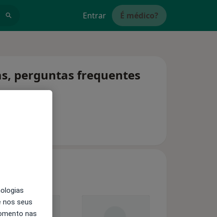
Entrar
É médico?
tas, perguntas frequentes
nologias
e nos seus
momento nas