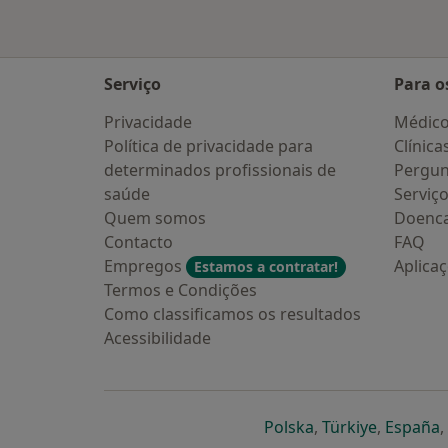
Serviço
Para o
Privacidade
Médic
Política de privacidade para
Clínica
determinados profissionais de
Pergun
saúde
Serviç
Quem somos
Doenc
Contacto
FAQ
Empregos
Aplica
Estamos a contratar!
Termos e Condições
Como classificamos os resultados
Acessibilidade
abre num novo s
abre num
a
Polska
,
Türkiye
,
España
,