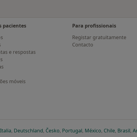
s pacientes
Para profissionais
os
Registar gratuitamente
s
Contacto
tas e respostas
os
as
ções móveis
eparador
 novo separador
bre num novo separador
abre num novo separador
abre num novo separador
abre num novo separador
abre num novo separa
abre num novo
abre num
ab
Italia
,
Deutschland
,
Česko
,
Portugal
,
México
,
Chile
,
Brasil
,
A