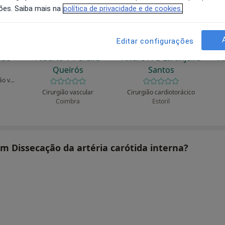
ões. Saiba mais na
política de privacidade e de cookies.
Editar configurações
obo
Alberto V Pereira
Álvaro A G Laranjeira
A
Queirós
Santos
Cirurgião geral, Cirurgião vascular
Cirurgião vascular
Cirurgião cardiotorácico
Coimbra
Estoril
am Dissecação da artéria carótida interna?