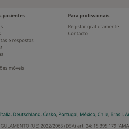
s pacientes
Para profissionais
os
Registar gratuitamente
s
Contacto
tas e respostas
os
as
ções móveis
eparador
 novo separador
bre num novo separador
abre num novo separador
abre num novo separador
abre num novo separador
abre num novo separa
abre num novo
abre num
ab
Italia
,
Deutschland
,
Česko
,
Portugal
,
México
,
Chile
,
Brasil
,
A
GULAMENTO (UE) 2022/2065 (DSA) art. 24: 15.395.179 “AM