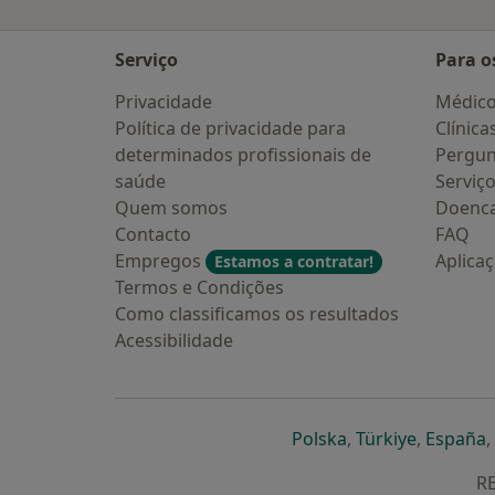
Serviço
Para o
Privacidade
Médic
Política de privacidade para
Clínica
determinados profissionais de
Pergun
saúde
Serviç
Quem somos
Doenc
Contacto
FAQ
Empregos
Aplica
Estamos a contratar!
Termos e Condições
Como classificamos os resultados
Acessibilidade
abre num novo s
abre num
a
Polska
,
Türkiye
,
España
,
RE