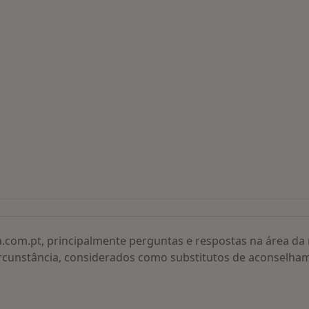
 procurados
a.com.pt, principalmente perguntas e respostas na área d
rcunstância, considerados como substitutos de aconselha