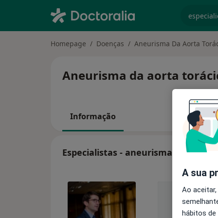
especiali
Homepage
Doenças
Aneurisma Da Aorta Torá
Aneurisma da aorta torácic
Informação
Especialistas - aneurisma da aorta 
A sua p
Ao aceitar,
semelhante
hábitos de