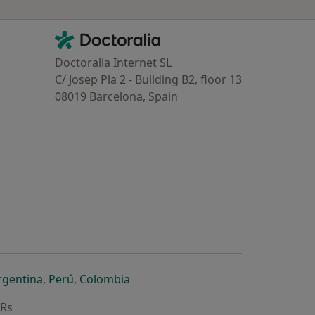
Contacto
Doctoralia - Homepage
Doctoralia Internet SL
C/ Josep Pla 2 - Building B2, floor 13
08019 Barcelona, Spain
dor
 separador
 novo separador
re num novo separador
abre num novo separador
abre num novo separador
abre num novo separador
rgentina
,
Perú
,
Colombia
ARs