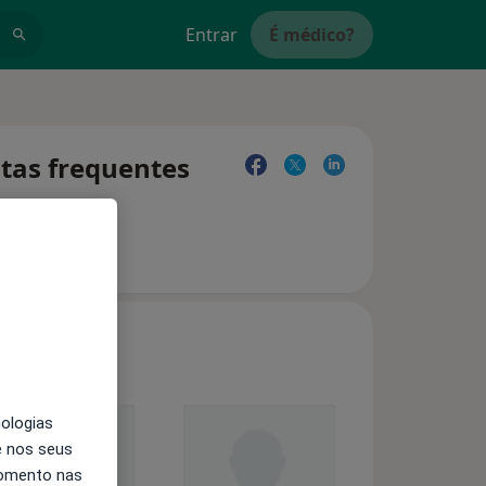
Entrar
É médico?
ntas frequentes
nologias
e nos seus
momento nas