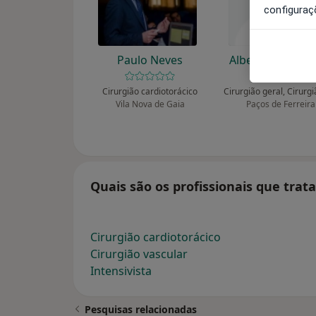
configuraç
Paulo Neves
Alberto Costa L
Cirurgião cardiotorácico
Vila Nova de Gaia
Paços de Ferreira
Quais são os profissionais que tra
Cirurgião cardiotorácico
Cirurgião vascular
Intensivista
Pesquisas relacionadas