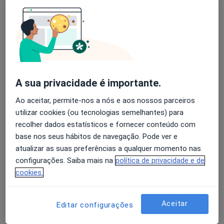
Celia Iglesias Neves
Avaliação dos usuários: 4,6 na Play Store e 4,2 na
Pediatra
Apple
Lisboa
A sua privacidade é importante.
A Bianchi Aguiar
Ao aceitar, permite-nos a nós e aos nossos parceiros
Pediatra
utilizar cookies (ou tecnologias semelhantes) para
Porto
recolher dados estatísticos e fornecer conteúdo com
base nos seus hábitos de navegação. Pode ver e
atualizar as suas preferências a qualquer momento nas
A José Ribeiro Domingues
configurações. Saiba mais na
política de privacidade e de
Pediatra
cookies.
Porto
Aceitar
Editar configurações
Alberto A M Caldas Afonso