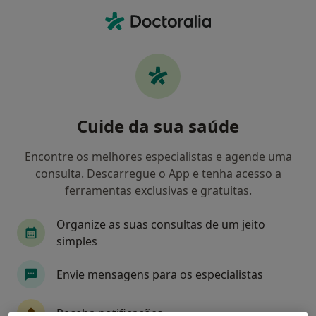
Men
O que procura?
Homepage
Doenças
Acrodermatite
Acrodermatite - Informação,
Cuide da sua saúde
especialistas, perguntas
frequentes
Encontre os melhores especialistas e agende uma
consulta. Descarregue o App e tenha acesso a
ferramentas exclusivas e gratuitas.
Organize as suas consultas de um jeito
Informação
simples
Envie mensagens para os especialistas
Especialistas - acrodermatite
Receba notificações