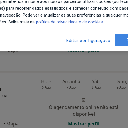
 permite-nos a nós e aos nossos parceiros utilizar cookies (ou tec
tologia
Hoje
Amanhã
Sáb,
Dom,
s) para recolher dados estatísticos e fornecer conteúdo com bas
a
6 Ago
7 Ago
8 Ago
9 Ago
 navegação. Pode ver e atualizar as suas preferências a qualquer 
ões. Saiba mais na
política de privacidade e de cookies.
O agendamento online não está
disponível
Editar configurações
•
Mapa
Mostrar perfil
Hoje
Amanhã
Sáb,
Dom,
a
6 Ago
7 Ago
8 Ago
9 Ago
ista
O agendamento online não está
disponível
•
Mapa
Mostrar perfil