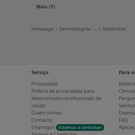
Mais (7)
Mais na categoria: Cidades próximas
Homepage
Dermatologista
Matosinhos
Mudar de cidade
Serviço
Para o
Privacidade
Médic
Política de privacidade para
Clínica
determinados profissionais de
Pergun
saúde
Serviç
Quem somos
Doenc
Contacto
FAQ
Empregos
Aplica
Estamos a contratar!
Termos e Condições