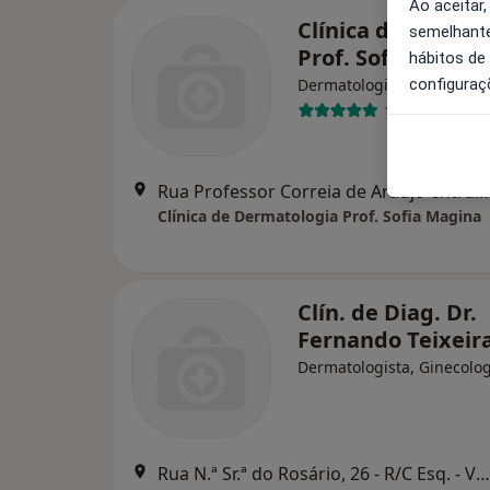
Ao aceitar,
Clínica de Derma
semelhante
Prof. Sofia Magin
hábitos de
configuraç
Dermatologista
1 opinião
Rua Professor Correia de Araújo entrada 8/9 sala 1, Porto
Clínica de Dermatologia Prof. Sofia Magina
Clín. de Diag. Dr.
Fernando Teixeir
Dermatologista, Ginecolog
Rua N.ª Sr.ª do Rosário, 26 - R/C Esq. - Valbom, Valbom