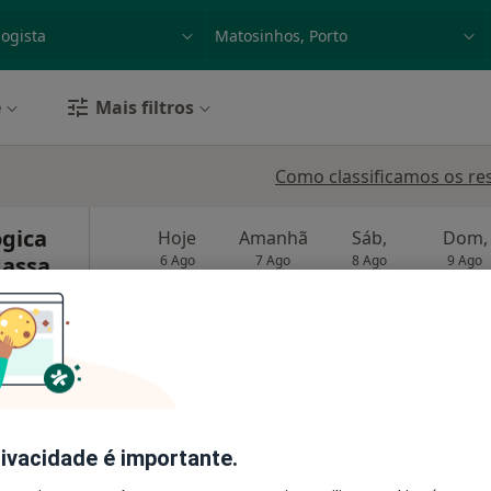
dade, doença ou nome
p. ex. Lisboa
e
Mais filtros
Como classificamos os re
ógica
Hoje
Amanhã
Sáb,
Dom,
Massa
6 Ago
7 Ago
8 Ago
9 Ago
vascular,
O agendamento online não está
disponível
Mostrar perfil
a
rivacidade é importante.