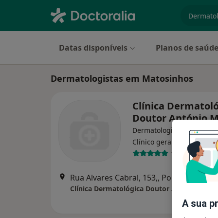
especiali
Datas disponíveis
Planos de saúd
Dermatologistas em Matosinhos
Clínica Dermatol
Doutor António 
Dermatologista, Cirurgião 
Clínico geral
12 opiniões
Rua Alvares Cabral, 153,, Porto
•
Mapa
Clínica Dermatológica Doutor António Mass
A sua p