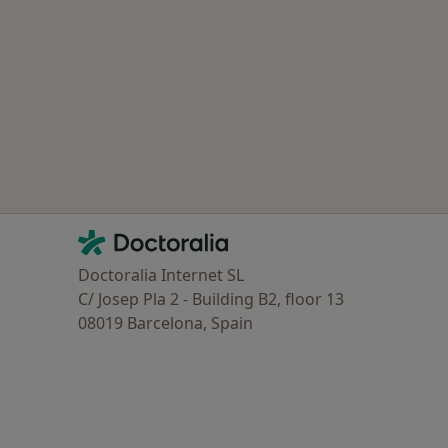
 doenças mais tratadas
Contacto
Doctoralia - Homepage
Doctoralia Internet SL
C/ Josep Pla 2 - Building B2, floor 13
08019 Barcelona, Spain