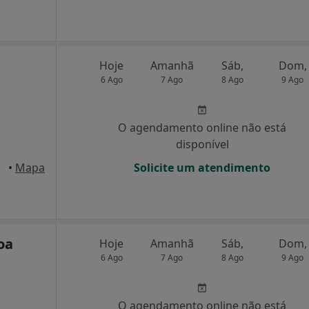
Hoje
Amanhã
Sáb,
Dom,
6 Ago
7 Ago
8 Ago
9 Ago
O agendamento online não está
disponível
 Porto
•
Mapa
Solicite um atendimento
oa
Hoje
Amanhã
Sáb,
Dom,
6 Ago
7 Ago
8 Ago
9 Ago
O agendamento online não está