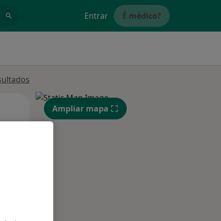
Entrar
É médico?
sultados
Segunda-feira
Ter,
Qua
Ampliar mapa
10 Ago
11 Ago
12 Ago