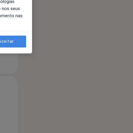
nologias
Segunda-feira
Ter,
Qua
e nos seus
10 Ago
11 Ago
12 Ago
momento nas
Aceitar
Segunda-feira
Ter,
Qua
10 Ago
11 Ago
12 Ago