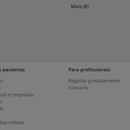
Mais (6)
 Matosinhos
Mais na categoria: As
s pacientes
Para profissionais
os
Registar gratuitamente
s
Contacto
tas e respostas
os
as
ções móveis