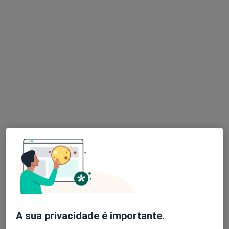
Esse especialista não oferece agendamento online para esse endereço.
Solicite um atendimento
Dra. Margarida Rueff Palmela
Dentista
9 opiniões
Morada 1
Morada 2
A sua privacidade é importante.
R. Dr. Gama Barros, 27A, Lisboa
•
Mapa