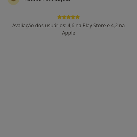
Praça Alvalade, 6 (1 andar Direito), Lisboa
•
Mapa
As CLÍNICAS - Clínica de Alvalade
Esse especialista não oferece agendamento online para esse endereço.
Avaliação dos usuários: 4,6 na Play Store e 4,2 na
Apple
Solicite um atendimento
Dr. Ricardo Mottinelli
Dentista
AVENIDA FONTES PEREIRA DE MELO, 31 1º C, Lisboa
•
Mapa
LISBOA