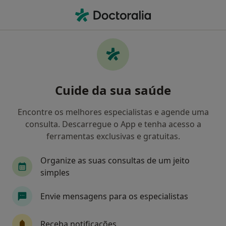
Men
Dentista • Barreiro, Setúbal
Filters
Mapa
Dentistas em Barreiro
Cuide da sua saúde
Como classificamos os resultados
Encontre os melhores especialistas e agende uma
consulta. Descarregue o App e tenha acesso a
ferramentas exclusivas e gratuitas.
Organize as suas consultas de um jeito
simples
Envie mensagens para os especialistas
Dr. Carlos Amorim
Dentista
Receba notificações