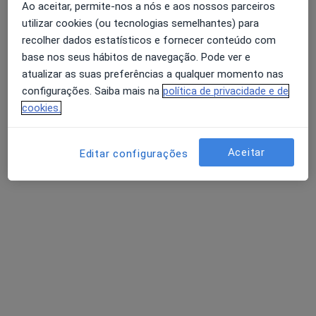
AS CLÍNICAS - Clínicas Médicas e Dentárias Lisboa
Ao aceitar, permite-nos a nós e aos nossos parceiros
utilizar cookies (ou tecnologias semelhantes) para
Esse especialista não oferece agendamento online para esse endereço.
recolher dados estatísticos e fornecer conteúdo com
Solicite um atendimento
base nos seus hábitos de navegação. Pode ver e
atualizar as suas preferências a qualquer momento nas
configurações. Saiba mais na
política de privacidade e de
cookies.
Aceitar
Editar configurações
Pedro Jacinto
Dentista
9 opiniões
Alameda dos Oceanos, Edf. Ecran Nr. 11 C, Lisboa
•
Mapa
Clinica Ecran Medical Center