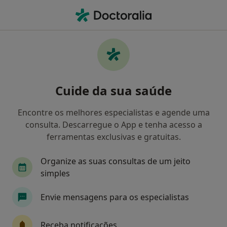
Men
Dentista • Barreiro, Setúbal
Filters
Mapa
Dentistas em Barreiro
Cuide da sua saúde
Como classificamos os resultados
Encontre os melhores especialistas e agende uma
consulta. Descarregue o App e tenha acesso a
ferramentas exclusivas e gratuitas.
Organize as suas consultas de um jeito
simples
Envie mensagens para os especialistas
Prof. Sofia Arantes e Oliveira
Dentista
Receba notificações