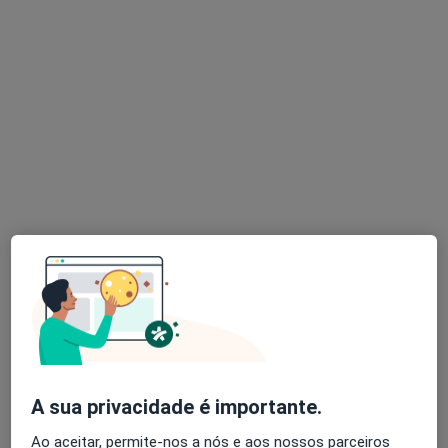
Dentista
1 opinião
Largo Machado de Assis 9 (loja 9i), Lisboa
•
Mapa
Intermedente Clínica Dentaria
Aparelho Fixo
desde 299 €
Esse especialista não oferece agendamento online para esse endereço.
Solicite um atendimento
A sua privacidade é importante.
Énio Pólvora
Ao aceitar, permite-nos a nós e aos nossos parceiros