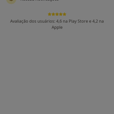
1 opinião
Morada 1
Morada 2
Morada 3
Avaliação dos usuários: 4,6 na Play Store e 4,2 na
Apple
Rua da Beneficiencia 227A, Lisboa
•
Mapa
Clínica Integrada de Medicina Oral
Esse especialista não oferece agendamento online para esse endereço.
Solicite um atendimento
Liliana Plamadeala