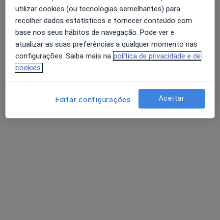
Dentista
utilizar cookies (ou tecnologias semelhantes) para
2 opiniões
recolher dados estatísticos e fornecer conteúdo com
Avenida Joaquim José Fernandes 49, Lavradio, Lavradio
•
Mapa
base nos seus hábitos de navegação. Pode ver e
Lavramed-Clínica Médica E Dentária
atualizar as suas preferências a qualquer momento nas
configurações. Saiba mais na
política de privacidade e de
Esse especialista não oferece agendamento online para esse endereço.
cookies.
Solicite um atendimento
Aceitar
Editar configurações
Dra. Isabel Mendes Duarte
Dentista