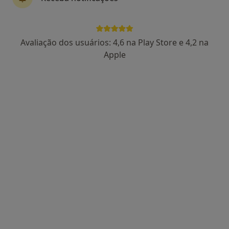
Av. da Boavista, 117 - 6º - Edf. Oporto Medical Center, Porto
•
Mapa
Clín. Orl - Dr. Eurico de Almeida
Primeira consulta Psicologia
Preço não disponível
Avaliação dos usuários: 4,6 na Play Store e 4,2 na
Nenhum profissional neste centro médico tem consultas disponíveis
Apple
Mostrar perfil
Clínica Luso Espanhola-Serviços Médicos E
Cirúrgicos SA
Psicólogo, Dentista