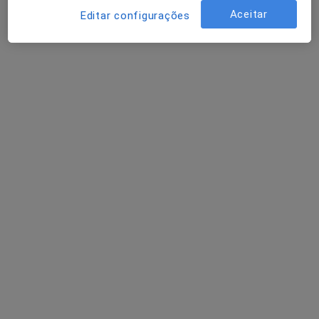
Mostrar perfil
Aceitar
Editar configurações
Clínica Médica Doutor Botelho Miranda &
Doutor Carlos Miranda
Psicólogo
R Júlio Dinis 852,1º-D, Porto
•
Mapa
Clínica Médica Doutor Botelho Miranda & Doutor Carlos Miranda
Primeira consulta Psicologia
60 €
Nenhum profissional neste centro médico tem consultas disponíveis