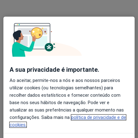
Nenhum profissional neste centro médico tem consultas disponíveis
Mostrar perfil
A sua privacidade é importante.
Ao aceitar, permite-nos a nós e aos nossos parceiros
Clinica Médica Da Conduta
utilizar cookies (ou tecnologias semelhantes) para
Psicólogo, Dentista, Terapeuta alternativo
recolher dados estatísticos e fornecer conteúdo com
Av.CONDUTA ,Nº161, Rio Tinto
•
Mapa
base nos seus hábitos de navegação. Pode ver e
Clinica Médica Da Conduta
atualizar as suas preferências a qualquer momento nas
configurações. Saiba mais na
política de privacidade e de
Primeira consulta Psicologia
Preço não disponível
cookies.
Nenhum profissional neste centro médico tem consultas disponíveis