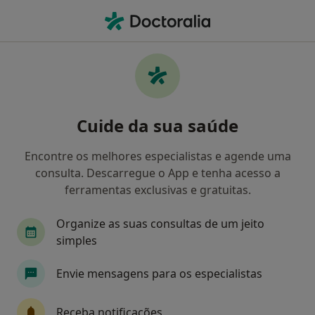
Men
Psicologia • Maia, Porto
Filters
• 1
Mapa
Clínicas psicologia em Maia
Cuide da sua saúde
Como classificamos os resultados
Encontre os melhores especialistas e agende uma
consulta. Descarregue o App e tenha acesso a
ferramentas exclusivas e gratuitas.
Organize as suas consultas de um jeito
simples
Envie mensagens para os especialistas
Clín. Orl - Dr. Eurico de Almeida
Psicólogo
Receba notificações