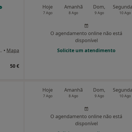
Hoje
Amanhã
Dom,
7 Ago
8 Ago
9 Ago
10 Ago
O agendamento online não está
disponível
nº 25 - 1º Dto, Algés
•
Mapa
Solicite um atendimento
50 €
Hoje
Amanhã
Dom,
7 Ago
8 Ago
9 Ago
10 Ago
O agendamento online não está
disponível