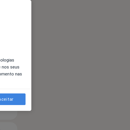
Segunda-feira
Ter,
Qua
Qui,
11 Ago
12 Ago
13 Ago
nologias
e nos seus
momento nas
Aceitar