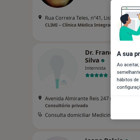
Rua Correira Teles, nº41, Lisboa
•
Mapa
CLIMI – Clínica Médica Integrada Almeida 
Dr. Francisco Ferr
A sua p
Silva
Ao aceitar,
Internista
semelhante
2 opiniões
hábitos de
configuraç
Avenida Almirante Reis 247 (2º Esq), Li
Consultório privado
Consulta domiciliar Medicina Interna