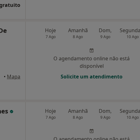
 gratuito
 De
Hoje
Amanhã
Dom,
7 Ago
8 Ago
9 Ago
10 Ago
O agendamento online não está
disponível
boa
•
Mapa
Solicite um atendimento
nes
Hoje
Amanhã
Dom,
7 Ago
8 Ago
9 Ago
10 Ago
O agendamento online não está