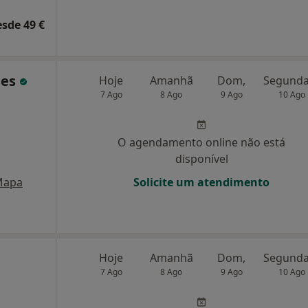
esde 49 €
des
Hoje
Amanhã
Dom,
7 Ago
8 Ago
9 Ago
10 Ago
O agendamento online não está
disponível
Mapa
Solicite um atendimento
Hoje
Amanhã
Dom,
7 Ago
8 Ago
9 Ago
10 Ago