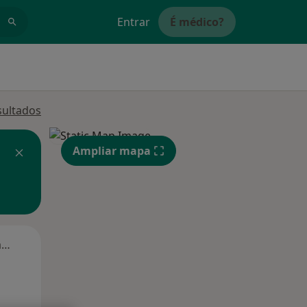
Entrar
É médico?
sultados
Ampliar mapa
Segunda-feira
Ter,
Qua
Qui,
11 Ago
12 Ago
13 Ago