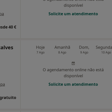
disponível
pa
Solicite um atendimento
esde 40 €
çalves
Hoje
Amanhã
Dom,
7 Ago
8 Ago
9 Ago
10 Ago
O agendamento online não está
disponível
pa
Solicite um atendimento
 gratuito