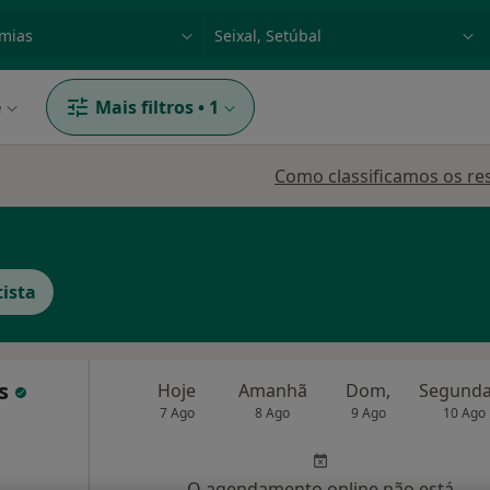
dade, doença ou nome
p. ex. Lisboa
e
Mais filtros
•
1
Como classificamos os re
ista
as
Hoje
Amanhã
Dom,
7 Ago
8 Ago
9 Ago
10 Ago
O agendamento online não está