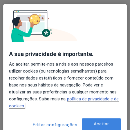
Mostrar perfil
A sua privacidade é importante.
Ao aceitar, permite-nos a nós e aos nossos parceiros
utilizar cookies (ou tecnologias semelhantes) para
Clinica Jardim Da Piedade, Lda
recolher dados estatísticos e fornecer conteúdo com
·
Mais
Nutricionista, Alergologista, Endocrinologista
base nos seus hábitos de navegação. Pode ver e
3 opiniões
atualizar as suas preferências a qualquer momento nas
configurações. Saiba mais na
política de privacidade e de
Av. Antonio José Gomes, nº. 62B, 1º A/B/C, Almada
•
Mapa
cookies.
Clinica Jardim Da Piedade, Lda
Nenhum profissional neste centro médico tem consultas disponíveis
Aceitar
Editar configurações
Mostrar perfil