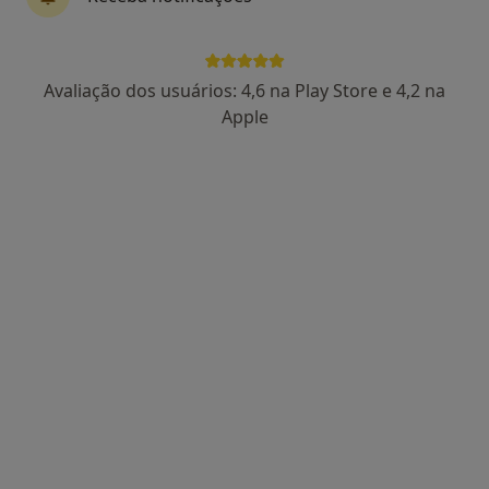
Av. Visconde Valmor 66, Lisboa
•
Mapa
Clinica Médica de Lisboa
Nenhum profissional neste centro médico tem consultas disponíveis
Avaliação dos usuários: 4,6 na Play Store e 4,2 na
Apple
Mostrar perfil
MAPR - Educação, Saúde e Desporto
Unipessoal Lda
Nutricionista, Psicólogo, Terapeuta da fala
Rua Armando Guerreiro Nº 12B Sta Marta do Pinhal,
•
Mapa
MAPR - Educação, Saúde e Desporto Unipessoal Lda