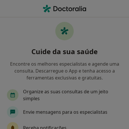
Men
Nutrição • Lisboa, Lisboa
Filters
• 1
Mapa
Clínicas nutrição em Lisboa
Cuide da sua saúde
Como classificamos os resultados
Encontre os melhores especialistas e agende uma
consulta. Descarregue o App e tenha acesso a
ferramentas exclusivas e gratuitas.
Organize as suas consultas de um jeito
simples
Envie mensagens para os especialistas
Clinica Médica de Lisboa
·
Mais
Nutricionista, Alergologista, Cirurgião geral
Receba notificações