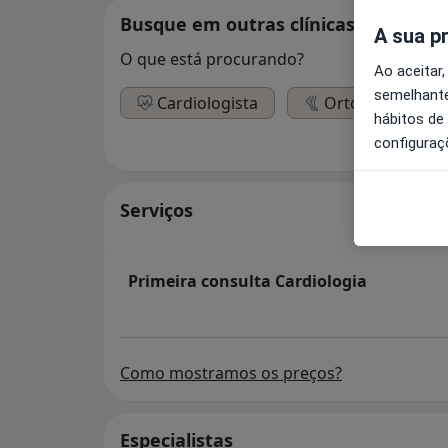
Busque em outras clínicas
A sua p
O que está procurando?
Ao aceitar,
semelhante
Cardiologista
Ortopedista
hábitos de
configuraç
Serviços
Primeira consulta Cardiologia
Como mostramos os preços?
Especialistas