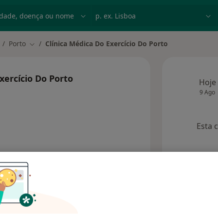
dade, doença ou nome
p. ex. Lisboa
Porto
Clínica Médica Do Exercício Do Porto
dar de cidade
Mudar de cidade
xercício Do Porto
Hoje
9 Ago
Esta 
Consultórios
Opiniões