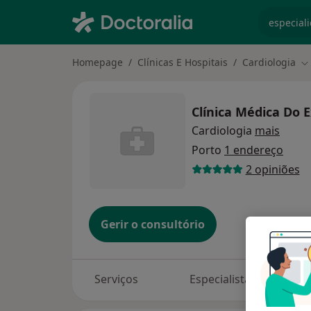
especiali
Homepage
Clínicas E Hospitais
Cardiologia
Mu
Clínica Médica Do E
Cardiologia
mais
Porto
1 endereço
2 opiniões
Gerir o consultório
Serviços
Especialistas