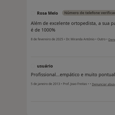
Rosa Melo
Número de telefone verifica
R
Além de excelente ortopedista, a sua 
é de 1000%
na o
8 de fevereiro de 2025
•
Dr. Miranda António
•
Outro
•
Denu
usuário
U
Profissional...empático e muito pontua
na opinião do ut
5 de janeiro de 2013
•
Prof. Joao Freitas
•
•
Denunciar abus