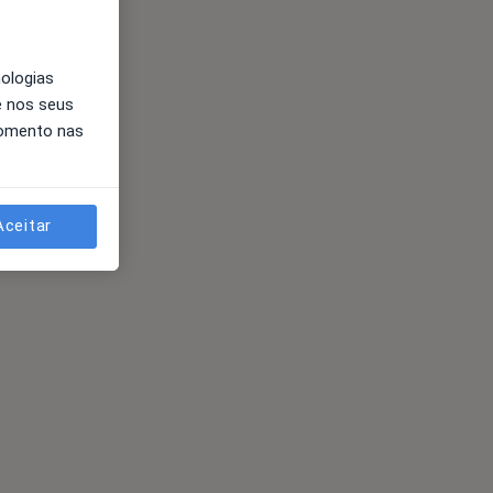
nologias
e nos seus
momento nas
Aceitar