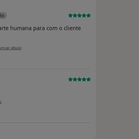
do
parte humana para com o cliente
pinião do utilizador Rosa Melo
nciar abuso
l
ilizador usuário
o