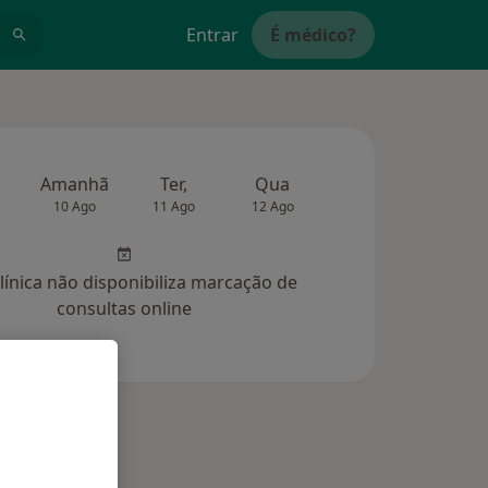
Entrar
É médico?
Amanhã
Ter,
Qua
Qui,
Sex,
10 Ago
11 Ago
12 Ago
13 Ago
14 Ag
clínica não disponibiliza marcação de
consultas online