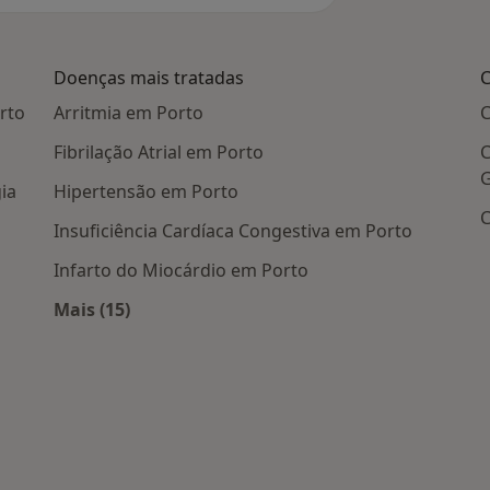
Doenças mais tratadas
C
rto
Arritmia em Porto
C
Fibrilação Atrial em Porto
C
G
ia
Hipertensão em Porto
C
Insuficiência Cardíaca Congestiva em Porto
Infarto do Miocárdio em Porto
Mais (15)
Mais na categoria: Doenças mais tratadas
ais populares