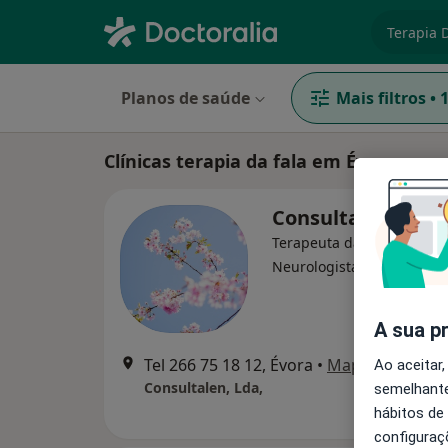
especiali
Planos de saúde
Mais filtros
•
Clínicas terapia da fala em Évora
Consultalen, Lda
Terapeuta da fala, Enferm
·
Mais
Neurologista
A sua p
Tel 266 75 18 12, Évora
•
Mapa
Ao aceitar,
Consultalen, Lda,
semelhante
hábitos de
configuraç