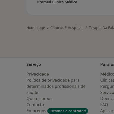
Otomed Clinica Médica
Homepage
Clínicas E Hospitais
Terapia Da Fal
Serviço
Para o
Privacidade
Médic
Política de privacidade para
Clínica
determinados profissionais de
Pergun
saúde
Serviç
Quem somos
Doenc
Contacto
FAQ
Empregos
Aplica
Estamos a contratar!