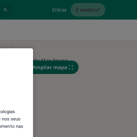
Entrar
É médico?
sultados
Qua
Qui,
Sex,
Ampliar mapa
12 Ago
13 Ago
14 Ago
nologias
e nos seus
momento nas