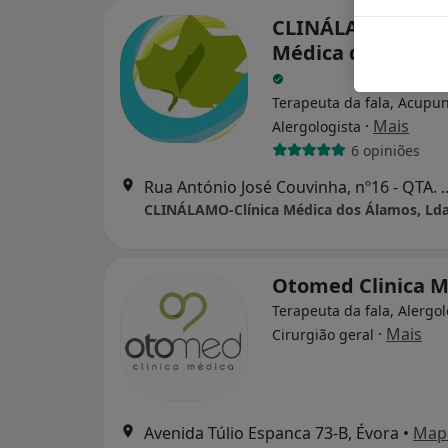
CLINÁLAMO-Clíni
Médica dos Álamo
Terapeuta da fala, Acupun
·
Mais
Alergologista
6 opiniões
Rua António José Couvinha, n
CLINÁLAMO-Clínica Médica dos Álamos, Ld
Otomed Clinica M
Terapeuta da fala, Alergol
·
Mais
Cirurgião geral
Avenida Túlio Espanca 73-B, Évora
•
Map