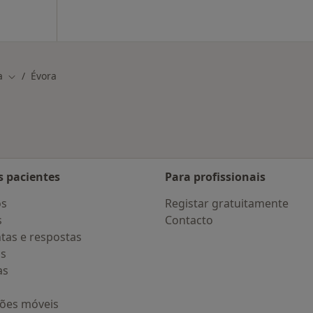
a
Évora
Mudar de cidade
s pacientes
Para profissionais
os
Registar gratuitamente
s
Contacto
tas e respostas
os
as
ções móveis