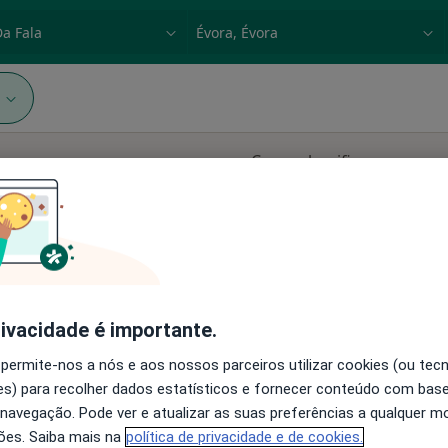
dade, doença ou nome
p. ex. Lisboa
1
Como classificamos os re
,
Hoje
Amanhã
Segunda-feira
Ter,
8 Ago
9 Ago
10 Ago
11 Ago
eiro,
O agendamento online não está
rivacidade é importante.
disponível
Mostrar perfil
 permite-nos a nós e aos nossos parceiros utilizar cookies (ou tec
s) para recolher dados estatísticos e fornecer conteúdo com bas
 navegação. Pode ver e atualizar as suas preferências a qualquer 
ões. Saiba mais na
política de privacidade e de cookies.