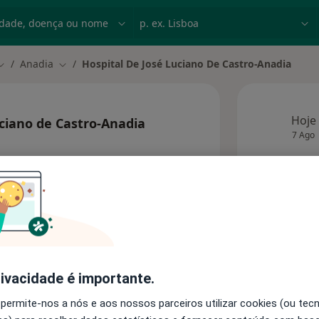
dade, doença ou nome
p. ex. Lisboa
Anadia
Hospital De José Luciano De Castro-Anadia
Mudar de cidade
Mudar de cidade
Hoje
uciano de Castro-Anadia
7 Ago
Esta 
rivacidade é importante.
Consultórios
 permite-nos a nós e aos nossos parceiros utilizar cookies (ou tec