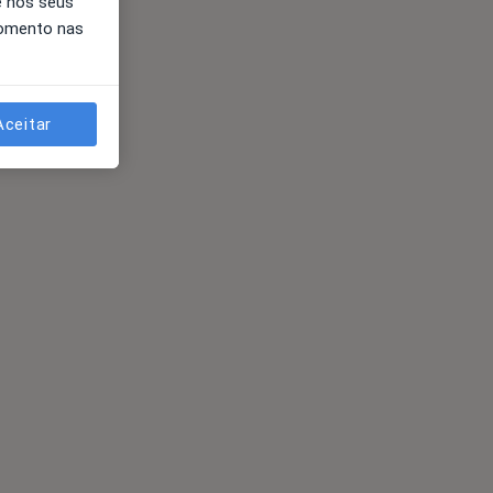
e nos seus
momento nas
Aceitar