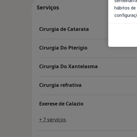
semelhante
Serviços
hábitos de
configuraç
Cirurgia de Catarata
Cirurgia Do Pterigio
Cirurgia Do Xantelasma
Cirurgia refrativa
Exerese de Calazio
+ 7 serviços