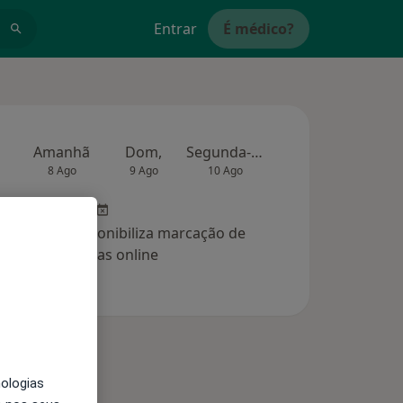
Entrar
É médico?
Amanhã
Dom,
Segunda-feira
Ter,
Qua
8 Ago
9 Ago
10 Ago
11 Ago
12 Ag
clínica não disponibiliza marcação de
consultas online
nologias