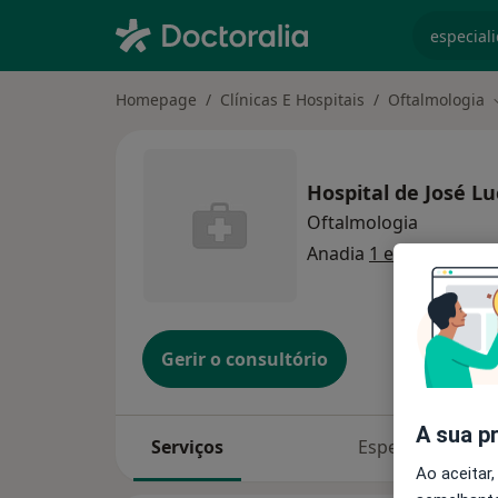
especiali
Homepage
Clínicas E Hospitais
Oftalmologia
Hospital de José L
Oftalmologia
Anadia
1 endereço
Gerir o consultório
A sua p
Serviços
Especialistas
Ao aceitar,