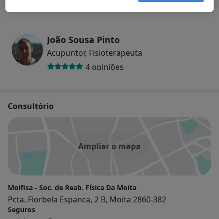
João Sousa Pinto
Acupuntor, Fisioterapeuta
4 opiniões
Consultório
Ampliar o mapa
Moifisa - Soc. de Reab. Física Da Moita
Pcta. Florbela Espanca, 2 B, Moita 2860-382
Seguros