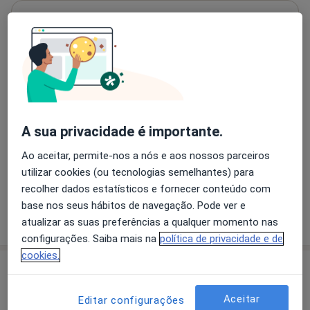
Acupunctura
Consulta domiciliar Acupunctura
Primeira consulta Acupunctura
A sua privacidade é importante.
Ao aceitar, permite-nos a nós e aos nossos parceiros
Retorno de consultas Acupunctura
utilizar cookies (ou tecnologias semelhantes) para
recolher dados estatísticos e fornecer conteúdo com
base nos seus hábitos de navegação. Pode ver e
atualizar as suas preferências a qualquer momento nas
Como mostramos os preços?
configurações. Saiba mais na
política de privacidade e de
cookies.
Especialistas
Verificar meu plano de sáude
Aceitar
Editar configurações
Acupuntor