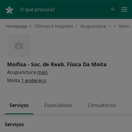
Men
O que procura?
Homepage
Clínicas E Hospitais
Acupunctura
Moita
Mudar de c
Moifisa - Soc. de Reab. Física Da Moita
Acupunctura
mais
Moita
1 endereço
Serviços
Especialistas
Consultórios
Serviços