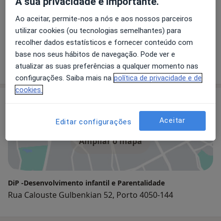
A sua privacidade é importante.
O DiP é uma clínica que tem como intenção promover
Ao aceitar, permite-nos a nós e aos nossos parceiros
o desenvolvimento de crianças com desafios do
utilizar cookies (ou tecnologias semelhantes) para
neurodesenvolvimento. Dispõem das valências de
recolher dados estatísticos e fornecer conteúdo com
Terapia da Fala e Terapia Ocupacional na abordagem
base nos seus hábitos de navegação. Pode ver e
de integração sensorial.
atualizar as suas preferências a qualquer momento nas
configurações. Saiba mais na
política de privacidade e de
cookies.
Consultório
Aceitar
Editar configurações
Ampliar o mapa
DiP -Desenvolvimento infantil e Parentalidade
Rua Calouste Gulbenkian 52, Porto 4050-144