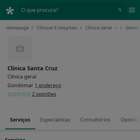
Men
O que procura?
Homepage
Clínicas E Hospitais
Clínica Geral
Gondo
Mudar de c
Clinica Santa Cruz
Clínica geral
Gondomar
1 endereço
2 opiniões
Serviços
Especialistas
Consultórios
Opiniõe
Serviços