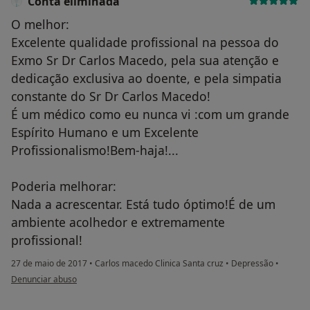
Conta eliminada
O melhor:
Excelente qualidade profissional na pessoa do
Exmo Sr Dr Carlos Macedo, pela sua atenção e
dedicação exclusiva ao doente, e pela simpatia
constante do Sr Dr Carlos Macedo!
É um médico como eu nunca vi :com um grande
Espírito Humano e um Excelente
Profissionalismo!Bem-haja!...
Poderia melhorar:
Nada a acrescentar. Está tudo óptimo!É de um
ambiente acolhedor e extremamente
profissional!
27 de maio de 2017
•
Carlos macedo Clinica Santa cruz
•
Depressão
•
na opinião do utilizador Conta eliminada
Denunciar abuso