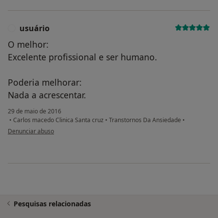
usuário
U
O melhor:
Excelente profissional e ser humano.
Poderia melhorar:
Nada a acrescentar.
29 de maio de 2016
•
Carlos macedo Clinica Santa cruz
•
Transtornos Da Ansiedade
•
na opinião do utilizador usuário
Denunciar abuso
Pesquisas relacionadas