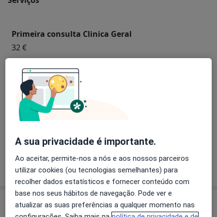
Primeira consulta Clinica Geral
32 €
Retorno de consultas Clinica Geral
32 €
Consulta domiciliar Clinica Geral
50 €
A sua privacidade é importante.
Ao aceitar, permite-nos a nós e aos nossos parceiros
utilizar cookies (ou tecnologias semelhantes) para
Como mostramos os preços?
recolher dados estatísticos e fornecer conteúdo com
base nos seus hábitos de navegação. Pode ver e
Especialistas
atualizar as suas preferências a qualquer momento nas
configurações. Saiba mais na
política de privacidade e de