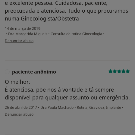
e excelente pessoa. Cuidadosa, paciente,
preocupada e atenciosa. Tudo o que procuramos
numa Ginecologista/Obstetra
14 de março de 2019
•
Dra Margarida Migueis
•
Consulta de rotina Ginecologia
•
na opinião do utilizador Conta eliminada
Denunciar abuso
paciente anônimo
P
O melhor:
É atenciosa, põe nos á vontade e tá sempre
disponível para qualquer assunto ou emergência.
26 de abril de 2017
•
Dra Paula Machado
•
Rotina, Gravidez, Implante
•
na opinião do utilizador paciente anônimo
Denunciar abuso