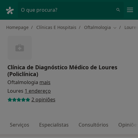
Men
O que procura?
Homepage
Clínicas E Hospitais
Oftalmologia
Loure
Mudar de c
Clínica de Diagnóstico Médico de Loures
(Policlínica)
Oftalmologia
mais
Loures
1 endereço
2 opiniões
Serviços
Especialistas
Consultórios
Opiniõe