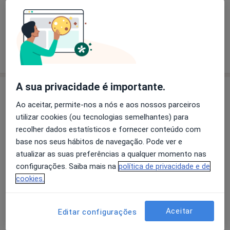
O que está procurando?
Psicólogo
Fisioterapeuta
Pesquisar outra especialidade
A sua privacidade é importante.
Serviços
Ao aceitar, permite-nos a nós e aos nossos parceiros
utilizar cookies (ou tecnologias semelhantes) para
Avaliação Psicológica
recolher dados estatísticos e fornecer conteúdo com
base nos seus hábitos de navegação. Pode ver e
atualizar as suas preferências a qualquer momento nas
Consulta domiciliar Psicologia
configurações. Saiba mais na
política de privacidade e de
cookies.
Consulta online de Psicologia
Aceitar
Editar configurações
Consulta psicológica da criança