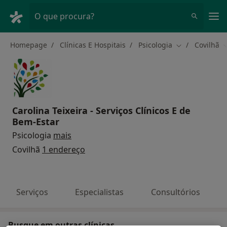
Men
O que procura?
Homepage
Clínicas E Hospitais
Psicologia
Covilhã
Mudar de cida
M
Carolina Teixeira - Serviços Clínicos E de
Bem-Estar
Psicologia
mais
Covilhã
1 endereço
Serviços
Especialistas
Consultórios
Busque em outras clínicas