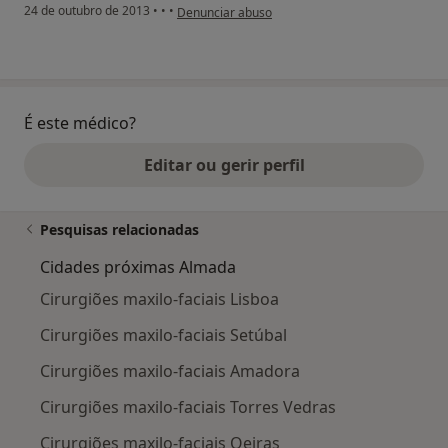
na opinião do utilizador Conta eliminada
24 de outubro de 2013
•
•
•
Denunciar abuso
É este médico?
Editar ou gerir perfil
Pesquisas relacionadas
Cidades próximas Almada
Cirurgiões maxilo-faciais Lisboa
Cirurgiões maxilo-faciais Setúbal
Cirurgiões maxilo-faciais Amadora
Cirurgiões maxilo-faciais Torres Vedras
Cirurgiões maxilo-faciais Oeiras