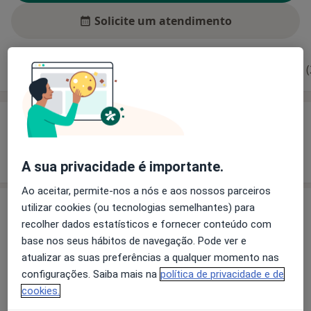
Solicite um atendimento
Experiência
Preços
Consultórios
Opiniões (
Experiência
Mostrar mais detalhes
sobre a experiência
A sua privacidade é importante.
Ao aceitar, permite-nos a nós e aos nossos parceiros
utilizar cookies (ou tecnologias semelhantes) para
Preços
recolher dados estatísticos e fornecer conteúdo com
Sem informação sobre serviços e preços
base nos seus hábitos de navegação. Pode ver e
Este especialista ainda não adicionou nenhuma
atualizar as suas preferências a qualquer momento nas
informação sobre serviços
configurações. Saiba mais na
política de privacidade e de
cookies.