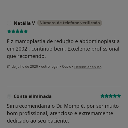
Natália V
Número de telefone verificado
N
Fiz mamoplastia de redução e abdominoplastia
em 2002 , continuo bem. Excelente profissional
que recomendo.
na opinião do utilizador Natália V
31 de julho de 2020
•
outro lugar
•
Outro
•
Denunciar abuso
Conta eliminada
Sim,recomendaria o Dr. Momplé, por ser muito
bom profissional, atencioso e extremamente
dedicado ao seu paciente.