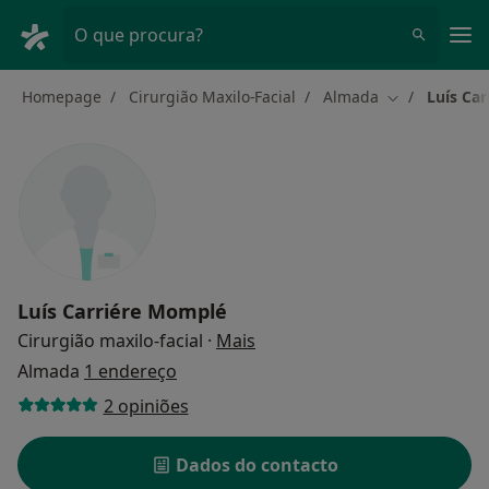
Men
O que procura?
Homepage
Cirurgião Maxilo-Facial
Almada
Luís Ca
Mudar de cid
Luís Carriére Momplé
sobre as especializações
Cirurgião maxilo-facial
·
Mais
Almada
1 endereço
2 opiniões
Dados do contacto