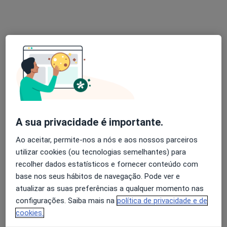
Solicite um atendimento
A sua privacidade é importante.
Dr. António F Villares Morgado
Ao aceitar, permite-nos a nós e aos nossos parceiros
Traumatologista
utilizar cookies (ou tecnologias semelhantes) para
1 opinião
recolher dados estatísticos e fornecer conteúdo com
R Tomás Figueiredo 8,9º-D, Lisboa
•
Mapa
base nos seus hábitos de navegação. Pode ver e
Consultório privado
atualizar as suas preferências a qualquer momento nas
configurações. Saiba mais na
política de privacidade e de
Esse especialista não oferece agendamento online para esse endereço.
cookies.
Solicite um atendimento