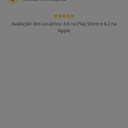
Rua Sofia Carvalho, 20 Algés de Cima, Algés
•
Mapa
Clínica Ísis
Nenhum profissional neste centro médico tem consultas disponíveis
Avaliação dos usuários: 4,6 na Play Store e 4,2 na
Apple
Mostrar perfil
Dr. Marcelo Fernandes
Traumatologista, Cirurgião geral
1 opinião
Praceta Dionísio Matias 6-A, Paço de Arcos
•
Mapa
Consultório privado