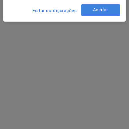
Aceitar
Editar configurações
Dr. João Neves
Traumatologista
Rua Manuel Tito de Morais, 2, Caparica
•
Mapa
Clínica Cuf Almada
Esse especialista não oferece agendamento online para esse endereço.
Solicite um atendimento