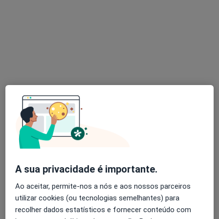
Prof. Maria Antónia Frasquilho
Médico do trabalho, Especialista em medicina legal,
Psiquiatra
Avenida Bombeiros Voluntários 42-S/L-E, Algés
•
Mapa
Alterstatus-Saúde,Educação E Desenvolvimento Pessoal
Tratamento Adicção
Preço não disponível
Esse especialista não oferece agendamento online para esse endereço.
Solicite um atendimento
A sua privacidade é importante.
Ao aceitar, permite-nos a nós e aos nossos parceiros
utilizar cookies (ou tecnologias semelhantes) para
recolher dados estatísticos e fornecer conteúdo com