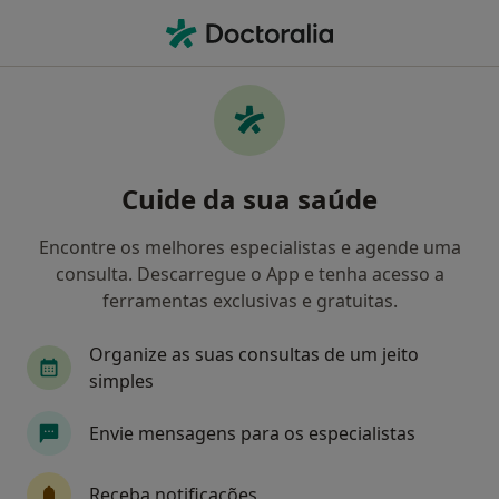
Men
Tratamento Adicção • Cascais, Lisboa
Filters
• 1
Mapa
Tratamento Adicção, Cascais
Cuide da sua saúde
Como classificamos os resultados
Encontre os melhores especialistas e agende uma
consulta. Descarregue o App e tenha acesso a
Qual é a especialização que procura?
ferramentas exclusivas e gratuitas.
Psiquiatra
Médico do trabalho
Especialis
Organize as suas consultas de um jeito
simples
Envie mensagens para os especialistas
Receba notificações