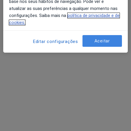
base nos seus hábitos de navegação. Pode ver e
atualizar as suas preferências a qualquer momento nas
configurações. Saiba mais na
política de privacidade e de
Diogo C. Tavares
cookies.
Médico de família
Av. Gonçalo Velho Cabral, 194 - r/c, Cascais
•
Mapa
Aceitar
Editar configurações
Lifeclinic, health care - mais por si.
Tratamento Adicção
Serviço gratuito
Esse especialista não oferece agendamento online para esse endereço.
Solicite um atendimento