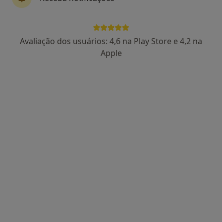
Prof. Domingos Neto
Avaliação dos usuários: 4,6 na Play Store e 4,2 na
Psiquiatra
Apple
1 opinião
Praça 5 de Outubro, Belas, Belas
•
Mapa
Casa de Saúde Senhor Da Serra
Tratamento Adicção
Preço não disponível
Esse especialista não oferece agendamento online para esse endereço.
Solicite um atendimento