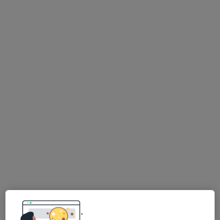
Dra. Marília Serrario
Psicólogo
3 opiniões
Travessa Sul do Covão, n.° 3, loja B, Meirinhas
•
Mapa
3R CLÍNICA - FISIOTERAPIA SAÚDE E BEM ESTAR
Terapia de Casal
60 €
Esse especialista não oferece agendamento online para esse endereço.
Solicite um atendimento