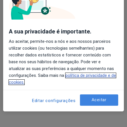
Dra. Cláudia Vieira Vitorino
Psicólogo
A sua privacidade é importante.
2 opiniões
Ao aceitar, permite-nos a nós e aos nossos parceiros
Rua C. Pinheiro Correia, 2, Bairro dos Capuchos - LEIRIA, Leiria
•
Mapa
utilizar cookies (ou tecnologias semelhantes) para
LEIRIVIDA
recolher dados estatísticos e fornecer conteúdo com
Terapia de Casal
70 €
base nos seus hábitos de navegação. Pode ver e
Esse especialista não oferece agendamento online para esse endereço.
atualizar as suas preferências a qualquer momento nas
configurações. Saiba mais na
política de privacidade e de
Solicite um atendimento
cookies.
Aceitar
Editar configurações