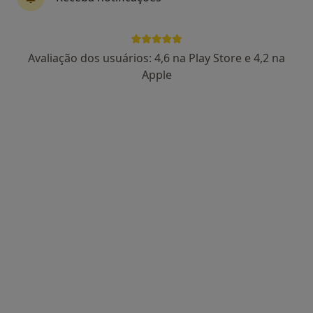
Dra. Cathy Lourenço
Avaliação dos usuários: 4,6 na Play Store e 4,2 na
Psicólogo
Apple
8 opiniões
Leiria
•
Mapa
Consulta Online
Terapia de Casal
80 €
Esse especialista não oferece agendamento online para esse endereço.
Solicite um atendimento