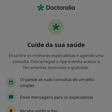
Men
Terapia De Casal • Leiria, Leiria
Filters
• 1
Mapa
Terapia de Casal, Leiria
Cuide da sua saúde
Como classificamos os resultados
Encontre os melhores especialistas e agende uma
consulta. Descarregue o App e tenha acesso a
Qual é a especialização que procura?
ferramentas exclusivas e gratuitas.
Psicólogo
Nutricionista
Psiquiatra
A
Organize as suas consultas de um jeito
simples
Envie mensagens para os especialistas
Receba notificações