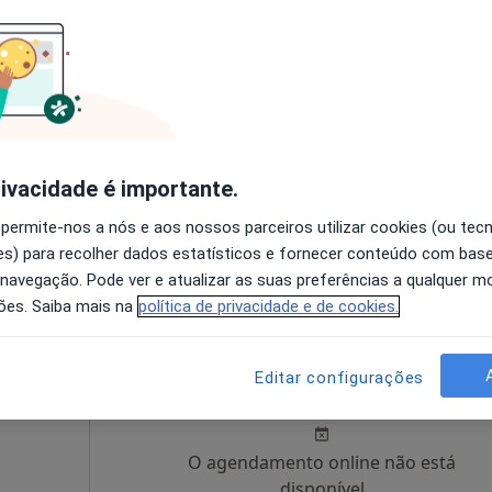
Hoje
Amanhã
Segunda-feira
Ter,
8 Ago
9 Ago
10 Ago
11 Ago
O agendamento online não está
disponível
rivacidade é importante.
Solicite um atendimento
 permite-nos a nós e aos nossos parceiros utilizar cookies (ou tec
s) para recolher dados estatísticos e fornecer conteúdo com bas
pa
 navegação. Pode ver e atualizar as suas preferências a qualquer 
ões. Saiba mais na
política de privacidade e de cookies.
iel
Hoje
Amanhã
Segunda-feira
Ter,
Editar configurações
8 Ago
9 Ago
10 Ago
11 Ago
O agendamento online não está
disponível