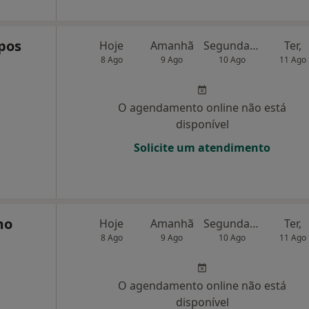
pos
Hoje
Amanhã
Segunda-feira
Ter,
8 Ago
9 Ago
10 Ago
11 Ago
O agendamento online não está
disponível
Solicite um atendimento
mo
Hoje
Amanhã
Segunda-feira
Ter,
8 Ago
9 Ago
10 Ago
11 Ago
O agendamento online não está
disponível