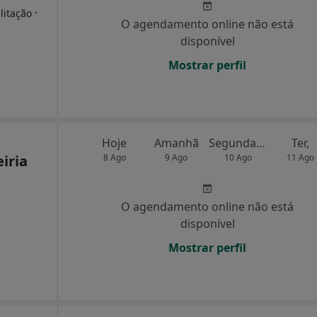
·
litação
O agendamento online não está
disponível
Mostrar perfil
Hoje
Amanhã
Segunda-feira
Ter,
iria
8 Ago
9 Ago
10 Ago
11 Ago
O agendamento online não está
disponível
Mostrar perfil