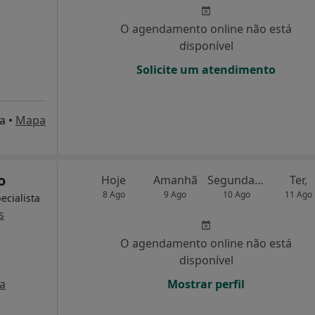
O agendamento online não está
disponível
Solicite um atendimento
ia
•
Mapa
o
Hoje
Amanhã
Segunda-feira
Ter,
8 Ago
9 Ago
10 Ago
11 Ago
ecialista
s
O agendamento online não está
disponível
a
Mostrar perfil