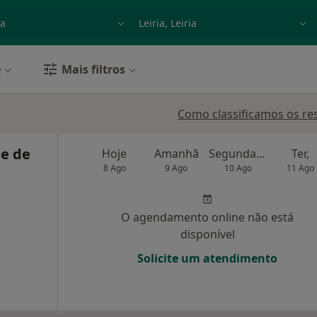
dade, doença ou nome
p. ex. Lisboa
e
Mais filtros
Como classificamos os re
e de
Hoje
Amanhã
Segunda-feira
Ter,
8 Ago
9 Ago
10 Ago
11 Ago
O agendamento online não está
disponível
Solicite um atendimento