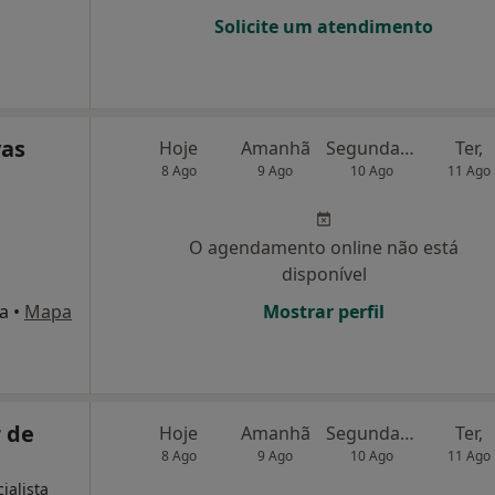
Solicite um atendimento
vas
Hoje
Amanhã
Segunda-feira
Ter,
8 Ago
9 Ago
10 Ago
11 Ago
O agendamento online não está
disponível
ia
•
Mapa
Mostrar perfil
 de
Hoje
Amanhã
Segunda-feira
Ter,
8 Ago
9 Ago
10 Ago
11 Ago
ialista