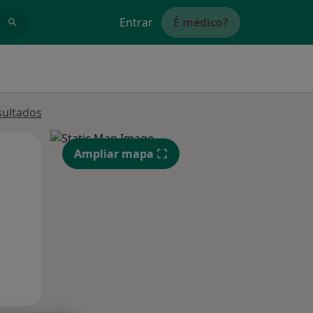
Entrar
É médico?
sultados
Qua
Qui,
Sex,
Ampliar mapa
12 Ago
13 Ago
14 Ago