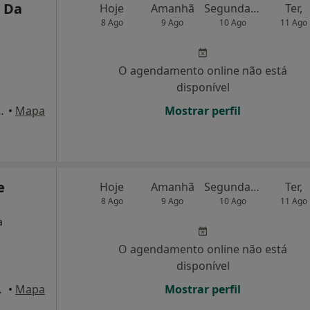
. Da
Hoje
Amanhã
Segunda-feira
Ter,
8 Ago
9 Ago
10 Ago
11 Ago
O agendamento online não está
disponível
cio, 14, Marinha Grande
•
Mapa
Mostrar perfil
e
Hoje
Amanhã
Segunda-feira
Ter,
8 Ago
9 Ago
10 Ago
11 Ago
a
O agendamento online não está
disponível
 1o , Leiria
•
Mapa
Mostrar perfil