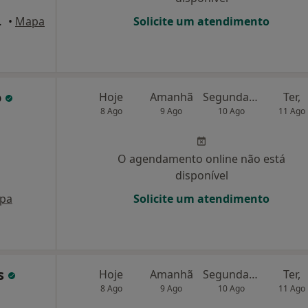
 1o , Leiria
•
Mapa
Solicite um atendimento
o
Hoje
Amanhã
Segunda-feira
Ter,
8 Ago
9 Ago
10 Ago
11 Ago
O agendamento online não está
disponível
pa
Solicite um atendimento
es
Hoje
Amanhã
Segunda-feira
Ter,
8 Ago
9 Ago
10 Ago
11 Ago