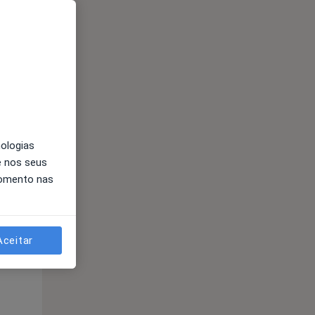
Qua
Qui,
Sex,
12 Ago
13 Ago
14 Ago
nologias
e nos seus
momento nas
Qua
Qui,
Sex,
Aceitar
12 Ago
13 Ago
14 Ago