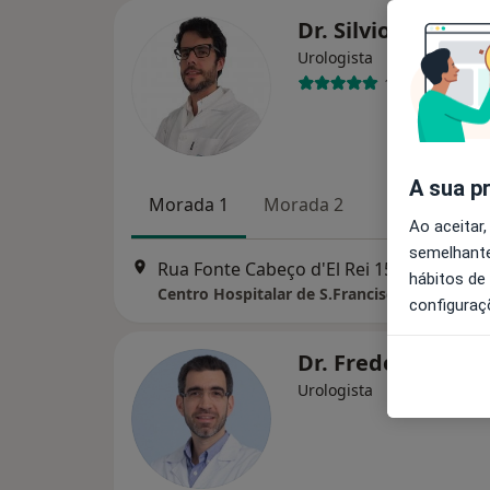
Dr. Silvio Bollini
Urologista
1 opinião
A sua p
Morada 1
Morada 2
Ao aceitar,
semelhante
Rua Fonte Cabeço d'El Rei 15, Leiria
•
Ma
hábitos de
Centro Hospitalar de S.Francisco SA
configuraç
Dr. Frederico Furr
Urologista