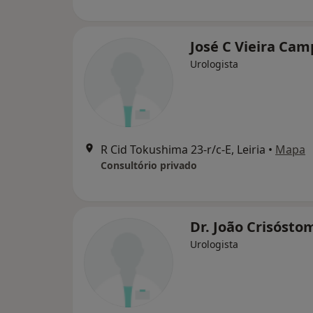
José C Vieira Cam
Urologista
R Cid Tokushima 23-r/c-E, Leiria
•
Mapa
Consultório privado
Dr. João Crisósto
Urologista