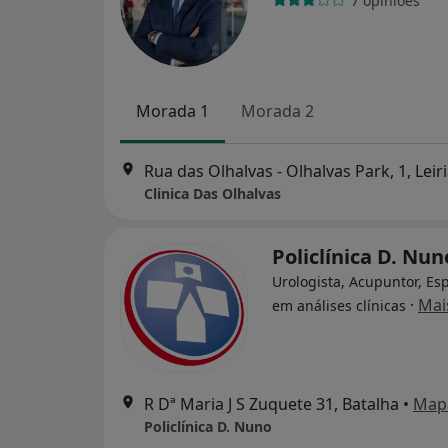
7 opiniões
Morada 1
Morada 2
Rua das Olhalvas - Olhalvas Park, 1, Leir
Clinica Das Olhalvas
Policlínica D. Nun
Urologista, Acupuntor, Esp
·
Mai
em análises clínicas
R Dª Maria J S Zuquete 31, Batalha
•
Map
Policlínica D. Nuno