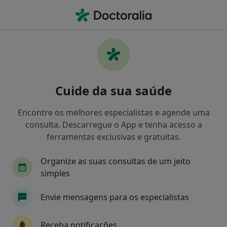
Men
Traumatologista • Leiria, Leiria
Filters
Mapa
Traumatologistas em Leiria
Cuide da sua saúde
Como classificamos os resultados
Encontre os melhores especialistas e agende uma
consulta. Descarregue o App e tenha acesso a
ferramentas exclusivas e gratuitas.
Organize as suas consultas de um jeito
simples
Envie mensagens para os especialistas
Dr. José Mousinho
Traumatologista
Receba notificações