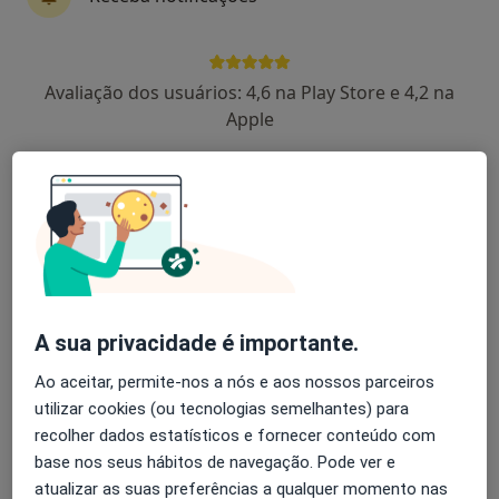
Rua das Olhalvas, Leiria
•
Mapa
Hospital de Santo André
Primeira consulta Ortopedia e Traumatologia
100 €
Avaliação dos usuários: 4,6 na Play Store e 4,2 na
Esse especialista não oferece agendamento online para esse endereço.
Apple
Solicite um atendimento
A sua privacidade é importante.
Ao aceitar, permite-nos a nós e aos nossos parceiros
José da Graça Temudo Mousinho
utilizar cookies (ou tecnologias semelhantes) para
recolher dados estatísticos e fornecer conteúdo com
Traumatologista
base nos seus hábitos de navegação. Pode ver e
1 opinião
atualizar as suas preferências a qualquer momento nas