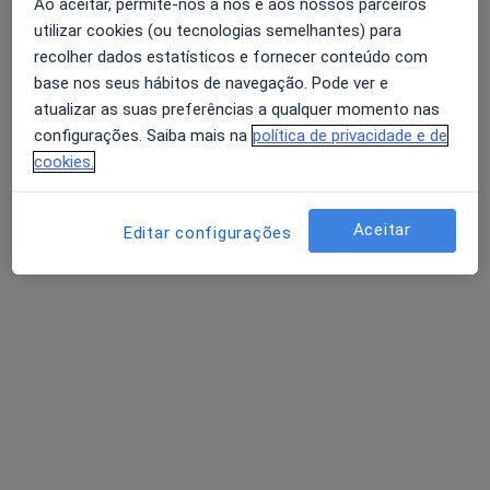
Ao aceitar, permite-nos a nós e aos nossos parceiros
utilizar cookies (ou tecnologias semelhantes) para
recolher dados estatísticos e fornecer conteúdo com
Dra. Sara Durão
base nos seus hábitos de navegação. Pode ver e
Psicólogo
atualizar as suas preferências a qualquer momento nas
configurações. Saiba mais na
política de privacidade e de
Rua Luís do Vale, Teixoso, Covilhã
•
Mapa
cookies.
FISIOMAIS Gabinete
Terapia de Casal
Preço não disponível
Aceitar
Editar configurações
Esse especialista não oferece agendamento online para esse endereço.
Solicite um atendimento