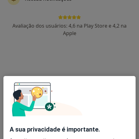
Dra. Cathy Lourenço
Avaliação dos usuários: 4,6 na Play Store e 4,2 na
Psicólogo
Apple
8 opiniões
Guarda
•
Mapa
Consulta Online
Terapia de Casal
80 €
Esse especialista não oferece agendamento online para esse endereço.
Solicite um atendimento
A sua privacidade é importante.