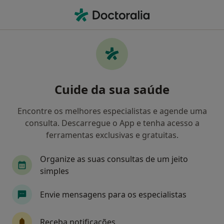
Men
Terapia De Casal • Guarda, Guarda
Filters
• 1
Mapa
Terapia de Casal, Guarda
Cuide da sua saúde
Como classificamos os resultados
Encontre os melhores especialistas e agende uma
consulta. Descarregue o App e tenha acesso a
Qual é a especialização que procura?
ferramentas exclusivas e gratuitas.
Psicólogo
Dentista
Organize as suas consultas de um jeito
simples
Envie mensagens para os especialistas
Receba notificações