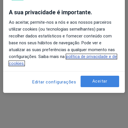
guada- Gar, Guarda
•
Mapa
Consultório privado
A sua privacidade é importante.
Esse especialista não oferece agendamento online para esse endereço.
Ao aceitar, permite-nos a nós e aos nossos parceiros
Avaliação dos usuários: 4,6 na Play Store e 4,2 na
utilizar cookies (ou tecnologias semelhantes) para
Apple
Solicite um atendimento
recolher dados estatísticos e fornecer conteúdo com
base nos seus hábitos de navegação. Pode ver e
atualizar as suas preferências a qualquer momento nas
configurações. Saiba mais na
política de privacidade e de
cookies.
Aceitar
Editar configurações
Ana Lopes
Enfermeiro
Rua Doutor Francisco Pissarra de Matos 3 R/c Esq, Guarda
•
Mapa
CliNeve - Clinica C. C. Mendes Lda