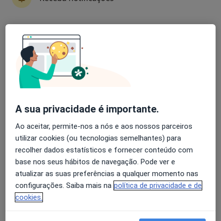
3 opiniões
Rua Doutor Francisco Pissarra de Matos 3 R/c Esq, Guarda
•
Mapa
CliNeve - Clinica C. C. Mendes Lda
Avaliação dos usuários: 4,6 na Play Store e 4,2 na
Nenhum profissional neste centro médico tem consultas disponíveis
Apple
Mostrar perfil
A sua privacidade é importante.
Ao aceitar, permite-nos a nós e aos nossos parceiros
utilizar cookies (ou tecnologias semelhantes) para
recolher dados estatísticos e fornecer conteúdo com
base nos seus hábitos de navegação. Pode ver e
atualizar as suas preferências a qualquer momento nas
Mondego Saúde
configurações. Saiba mais na
política de privacidade e de
·
Mais
Nutricionista, Fisioterapeuta, Osteopata
cookies.
Morada 1
Morada 2