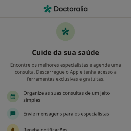
Men
Nutricionista • Guarda, Guarda
Filters
Mapa
Nutricionistas em Guarda
Cuide da sua saúde
Como classificamos os resultados
Encontre os melhores especialistas e agende uma
consulta. Descarregue o App e tenha acesso a
ferramentas exclusivas e gratuitas.
Organize as suas consultas de um jeito
simples
Envie mensagens para os especialistas
CliNeve - Clinica C. C. Mendes Lda
·
Mais
Nutricionista, Cardiologista, Cirurgião geral
Receba notificações