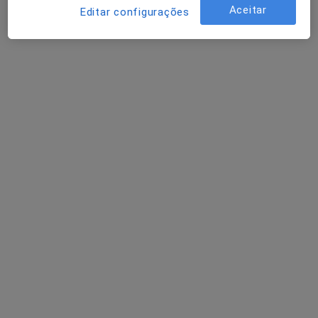
Aceitar
Editar configurações
Estrada Nacional 16 N18, Guarda
•
Mapa
Mondego Saúde
Nenhum profissional neste centro médico tem consultas disponíveis
Mostrar perfil
Dra. Marta Leal
Nutricionista
Rua da Republica 5, Gouveia
•
Mapa