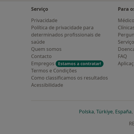
Serviço
Para o
Privacidade
Médic
Política de privacidade para
Clínica
determinados profissionais de
Pergun
saúde
Serviç
Quem somos
Doenc
Contacto
FAQ
Empregos
Aplica
Estamos a contratar!
Termos e Condições
Como classificamos os resultados
Acessibilidade
abre num novo s
abre num
a
Polska
,
Türkiye
,
España
,
RE