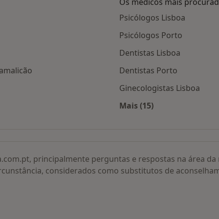
Os médicos mais procura
Psicólogos Lisboa
Psicólogos Porto
Dentistas Lisboa
Famalicão
Dentistas Porto
Ginecologistas Lisboa
Mais (15)
 e da Saúde por cidade
Mais na categoria: O
a.com.pt, principalmente perguntas e respostas na área d
rcunstância, considerados como substitutos de aconselha