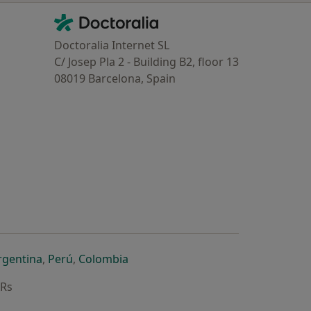
Contacto
Doctoralia - Homepage
Doctoralia Internet SL
C/ Josep Pla 2 - Building B2, floor 13
08019 Barcelona, Spain
dor
 separador
 novo separador
re num novo separador
abre num novo separador
abre num novo separador
abre num novo separador
rgentina
,
Perú
,
Colombia
ARs