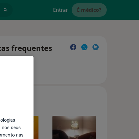
Entrar
É médico?
ntas frequentes
nologias
e nos seus
momento nas