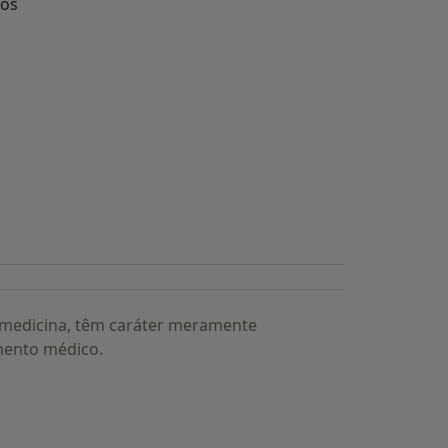
dos
s médicos mais procurados
a medicina, têm caráter meramente
mento médico.