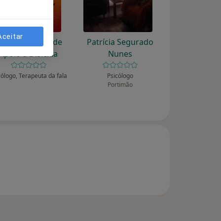
Aceitar
ad - Gabinete de
Patrícia Segurado
Apoio à Dislexia
Nunes
cólogo, Terapeuta da fala
Psicólogo
Portimão