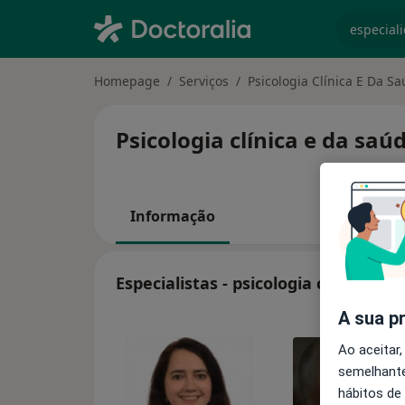
especiali
Homepage
Serviços
Psicologia Clínica E Da S
Psicologia clínica e da saú
Informação
Especialistas - psicologia clínica e 
A sua p
Ao aceitar,
semelhante
hábitos de