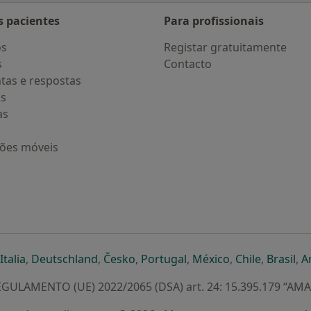
s pacientes
Para profissionais
os
Registar gratuitamente
s
Contacto
tas e respostas
os
as
ções móveis
eparador
 novo separador
bre num novo separador
abre num novo separador
abre num novo separador
abre num novo separador
abre num novo separa
abre num novo
abre num
ab
Italia
,
Deutschland
,
Česko
,
Portugal
,
México
,
Chile
,
Brasil
,
A
GULAMENTO (UE) 2022/2065 (DSA) art. 24: 15.395.179 “AM