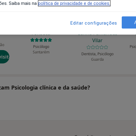
ões. Saiba mais na
política de privacidade e de cookies.
Editar configurações
Catarina I Bernardes
Rita Maria Leitão
G
Fonseca
Cunha Fernandes
Vilar
cão
Psicólogo
Psi
Santarém
Dentista, Psicólogo
isita
Guarda
zam Psicologia clínica e da saúde?