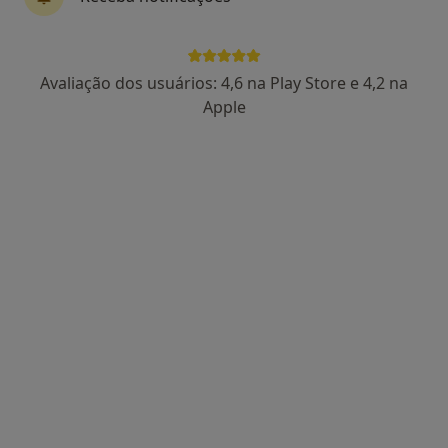
Dr. Rui Pinto Cardoso
Avaliação dos usuários: 4,6 na Play Store e 4,2 na
Dentista
Apple
25 opiniões
Morada 1
Morada 2
Rua João Andresen, 76, Porto
•
Mapa
Clinica Médico Dentaria Da Prelada
Prótese Acrílica
Preço não disponível
Esse especialista não oferece agendamento online para esse endereço.
Solicite um atendimento