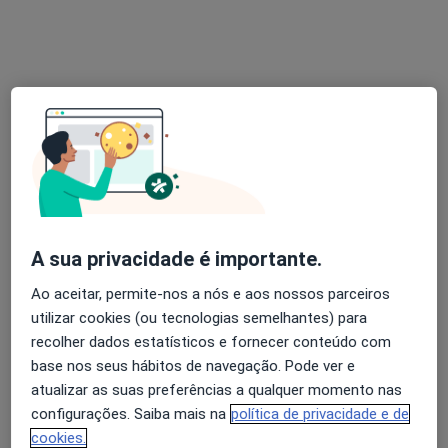
Dr. Abílio Pinha de Almeida
Dentista
5 opiniões
Morada 1
Morada 2
A sua privacidade é importante.
Ao aceitar, permite-nos a nós e aos nossos parceiros
Rua Cerco do Porto, 24-1º Andar, Porto
•
Mapa
utilizar cookies (ou tecnologias semelhantes) para
Clínica Médico Dentária Dr. Abílio Pinha de Almeida, Lda
recolher dados estatísticos e fornecer conteúdo com
Prótese Acrílica
Preço não disponível
base nos seus hábitos de navegação. Pode ver e
Esse especialista não oferece agendamento online para esse endereço.
atualizar as suas preferências a qualquer momento nas
configurações. Saiba mais na
política de privacidade e de
Solicite um atendimento
cookies.