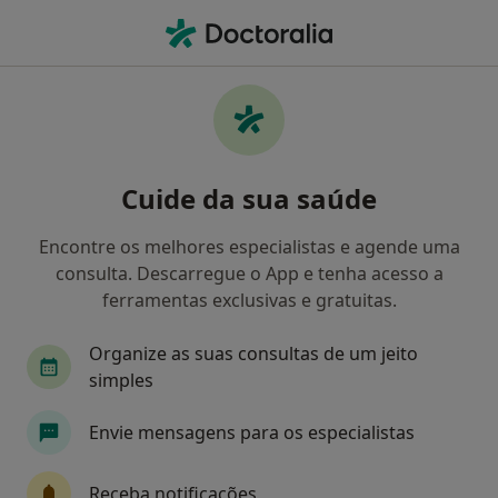
Men
Prótese Acrílica • Senhora Da Hora, Porto
Filters
• 1
Mapa
Prótese Acrílica, Senhora Da Hora
Cuide da sua saúde
Como classificamos os resultados
Encontre os melhores especialistas e agende uma
consulta. Descarregue o App e tenha acesso a
Qual é a especialização que procura?
ferramentas exclusivas e gratuitas.
Dentista
Médico estético
Psicólogo
T
Organize as suas consultas de um jeito
simples
Envie mensagens para os especialistas
Receba notificações