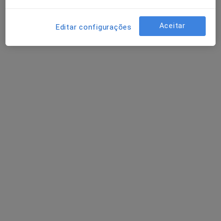
Aceitar
Editar configurações
Dr. João Guimarães
Dentista
16 opiniões
Av. de França 20 (salas 306, 307, 308), Porto
•
Mapa
Consultório privado
Prótese Acrílica
Preço não disponível
Esse especialista não oferece agendamento online para esse endereço.
Solicite um atendimento