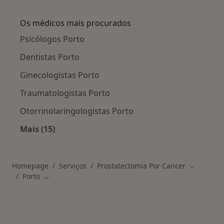
Mais na categoria: Serviços relacionados em P
Os médicos mais procurados
Psicólogos Porto
Dentistas Porto
Ginecologistas Porto
Traumatologistas Porto
Otorrinolaringologistas Porto
Mais (15)
Mais na categoria: Os médicos mais procurado
Homepage
Serviços
Prostatectomia Por Cancer
Mudar de 
Porto
Mudar de cidade