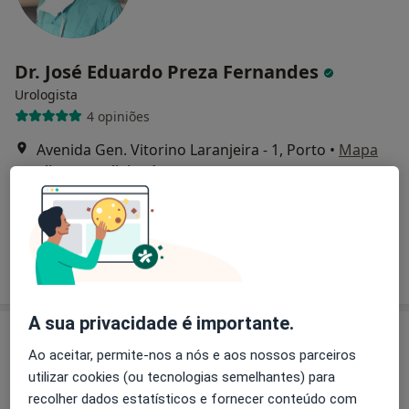
Dr. José Eduardo Preza Fernandes
Urologista
4 opiniões
Avenida Gen. Vitorino Laranjeira - 1, Porto
•
Mapa
Clipovoa - Clinica de Amarante
Prostatectomia Por Cancer
Preço não disponível
Esse especialista não oferece agendamento online para esse endereço.
Solicite um atendimento
A sua privacidade é importante.
Ao aceitar, permite-nos a nós e aos nossos parceiros
utilizar cookies (ou tecnologias semelhantes) para
recolher dados estatísticos e fornecer conteúdo com