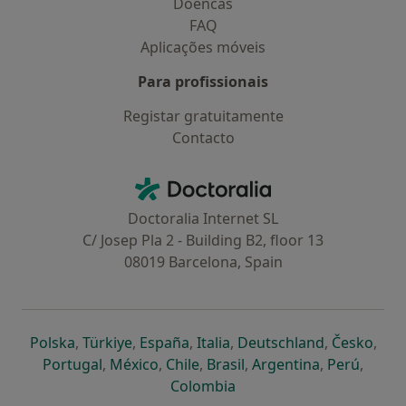
Doencas
FAQ
Aplicações móveis
Para profissionais
Registar gratuitamente
Contacto
Contacto
Doctoralia - Homepage
Doctoralia Internet SL
C/ Josep Pla 2 - Building B2, floor 13
08019 Barcelona, Spain
abre num novo separador
abre num novo separador
abre num novo separador
abre num novo separado
abre num n
abre
Polska
,
Türkiye
,
España
,
Italia
,
Deutschland
,
Česko
,
abre num novo separador
abre num novo separador
abre num novo separador
abre num novo separa
abre num no
abre n
Portugal
,
México
,
Chile
,
Brasil
,
Argentina
,
Perú
,
abre num novo separad
Colombia