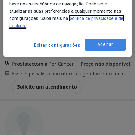
base nos seus hábitos de navegação. Pode ver e
atualizar as suas preferências a qualquer momento nas
configurações. Saiba mais na
política de privacidade e de
Francisco Botelho
cookies.
Urologista
1 opinião
Aceitar
Editar configurações
Rua da Trindade 115,
•
Mapa
Hospital CUF Trindade Porto
Prostatectomia Por Cancer
Preço não disponível
Esse especialista não oferece agendamento online para esse endereço.
Solicite um atendimento